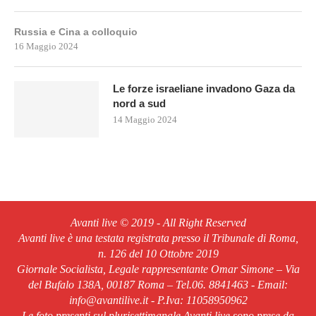
Russia e Cina a colloquio
16 Maggio 2024
Le forze israeliane invadono Gaza da
nord a sud
14 Maggio 2024
Avanti live © 2019 - All Right Reserved
Avanti live è una testata registrata presso il Tribunale di Roma,
n. 126 del 10 Ottobre 2019
Giornale Socialista, Legale rappresentante Omar Simone – Via
del Bufalo 138A, 00187 Roma – Tel.06. 8841463 - Email:
info@avantilive.it - P.Iva: 11058950962
Le foto presenti sul plurisettimanale Avanti live sono prese da