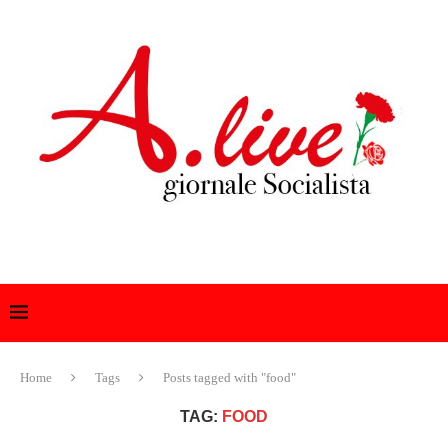
Home
Tags
Posts tagged with "food"
TAG:
FOOD