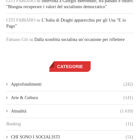
CITI FABIANO
su
Intervista a Giorgio Benvenuto, tra passato e futuro:
“Bisogna recuperare i valori del socialismo democratico”
CITI FABIANO
su
L’Italia di Draghi apparecchia per gli Usa “E io
Pago”
Fabiano Citi
su
Dalla sconfitta socialista un’occasione per riflettere
CATEGORIE
Approfondimenti
(242)
Arte & Cultura
(141)
Attualità
(1.610)
Banking
(11)
CHI SONO I SOCIALISTI
(51)