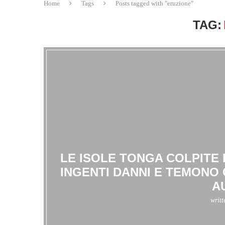
Home
Tags
Posts tagged with "eruzione"
TAG:
LE ISOLE TONGA COLPITE
INGENTI DANNI E TEMONO 
A
writ