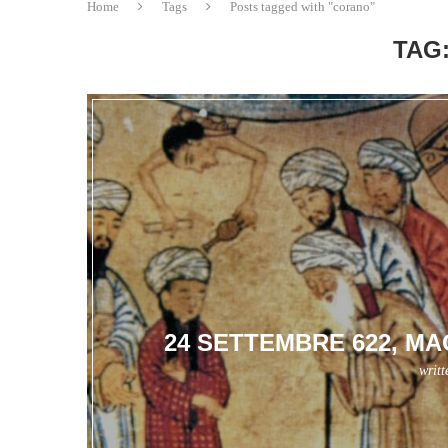
Home
Tags
Posts tagged with "corano"
TAG
24 SETTEMBRE 622, M
writ