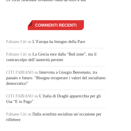
COMMENTI RECENTI
Fabiano Citi
su
L’Europa ha bisogno della Pace
Fabiano Citi
su
La Grecia esce dalla “Red zone”, ma il
contraccolpo dell’austerità persiste
CITI FABIANO
su
Intervista a Giorgio Benvenuto, tra
passato e futuro: “Bisogna recuperare i valori del socialismo
democratico”
CITI FABIANO
su
L’Italia di Draghi apparecchia per gli
Usa “E io Pago”
Fabiano Citi
su
Dalla sconfitta socialista un’occasione per
riflettere