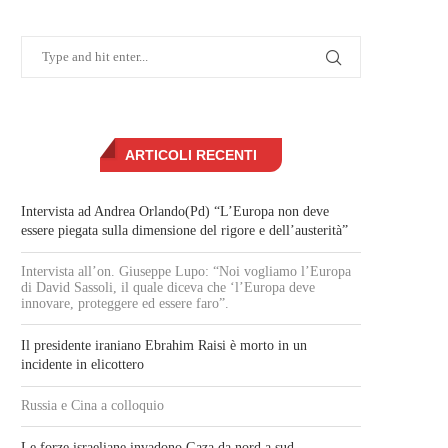
ARTICOLI RECENTI
Intervista ad Andrea Orlando(Pd) “L’Europa non deve
essere piegata sulla dimensione del rigore e dell’austerità”
Intervista all’on. Giuseppe Lupo: “Noi vogliamo l’Europa
di David Sassoli, il quale diceva che ‘l’Europa deve
innovare, proteggere ed essere faro”.
Il presidente iraniano Ebrahim Raisi è morto in un
incidente in elicottero
Russia e Cina a colloquio
Le forze israeliane invadono Gaza da nord a sud