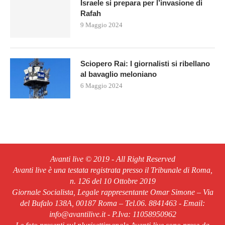
Israele si prepara per l’invasione di
Rafah
9 Maggio 2024
Sciopero Rai: I giornalisti si ribellano
al bavaglio meloniano
6 Maggio 2024
Avanti live © 2019 - All Right Reserved
Avanti live è una testata registrata presso il Tribunale di Roma,
n. 126 del 10 Ottobre 2019
Giornale Socialista, Legale rappresentante Omar Simone – Via
del Bufalo 138A, 00187 Roma – Tel.06. 8841463 - Email:
info@avantilive.it - P.Iva: 11058950962