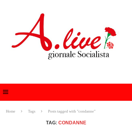
Home
Tags
Posts tagged with "condanne"
TAG:
CONDANNE