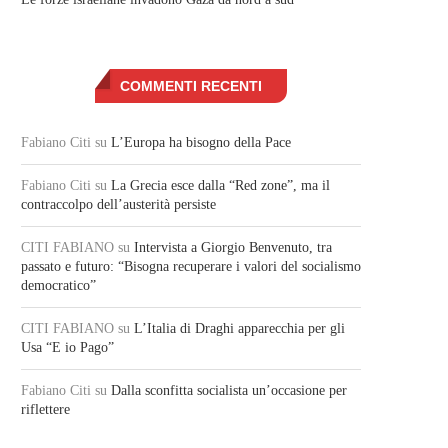
COMMENTI RECENTI
Fabiano Citi
su
L’Europa ha bisogno della Pace
Fabiano Citi
su
La Grecia esce dalla “Red zone”, ma il
contraccolpo dell’austerità persiste
CITI FABIANO
su
Intervista a Giorgio Benvenuto, tra
passato e futuro: “Bisogna recuperare i valori del socialismo
democratico”
CITI FABIANO
su
L’Italia di Draghi apparecchia per gli
Usa “E io Pago”
Fabiano Citi
su
Dalla sconfitta socialista un’occasione per
riflettere