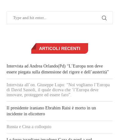
ARTICOLI RECENTI
Intervista ad Andrea Orlando(Pd) “L’Europa non deve
essere piegata sulla dimensione del rigore e dell’austerità”
Intervista all’on. Giuseppe Lupo: “Noi vogliamo l’Europa
di David Sassoli, il quale diceva che ‘l’Europa deve
innovare, proteggere ed essere faro”.
Il presidente iraniano Ebrahim Raisi è morto in un
incidente in elicottero
Russia e Cina a colloquio
Le forze israeliane invadono Gaza da nord a sud