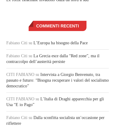
COMMENTI RECENTI
Fabiano Citi
su
L’Europa ha bisogno della Pace
Fabiano Citi
su
La Grecia esce dalla “Red zone”, ma il
contraccolpo dell’austerità persiste
CITI FABIANO
su
Intervista a Giorgio Benvenuto, tra
passato e futuro: “Bisogna recuperare i valori del socialismo
democratico”
CITI FABIANO
su
L’Italia di Draghi apparecchia per gli
Usa “E io Pago”
Fabiano Citi
su
Dalla sconfitta socialista un’occasione per
riflettere