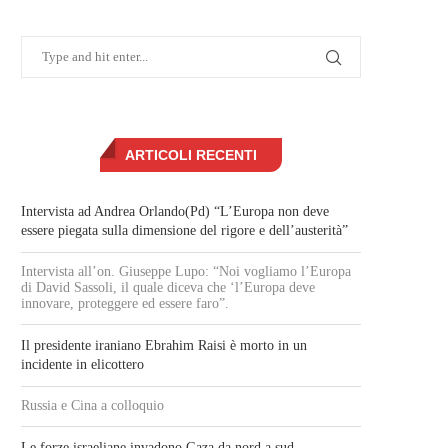
ARTICOLI RECENTI
Intervista ad Andrea Orlando(Pd) “L’Europa non deve
essere piegata sulla dimensione del rigore e dell’austerità”
Intervista all’on. Giuseppe Lupo: “Noi vogliamo l’Europa
di David Sassoli, il quale diceva che ‘l’Europa deve
innovare, proteggere ed essere faro”.
Il presidente iraniano Ebrahim Raisi è morto in un
incidente in elicottero
Russia e Cina a colloquio
Le forze israeliane invadono Gaza da nord a sud