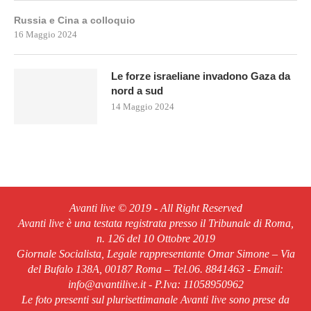
Russia e Cina a colloquio
16 Maggio 2024
Le forze israeliane invadono Gaza da
nord a sud
14 Maggio 2024
Avanti live © 2019 - All Right Reserved
Avanti live è una testata registrata presso il Tribunale di Roma,
n. 126 del 10 Ottobre 2019
Giornale Socialista, Legale rappresentante Omar Simone – Via
del Bufalo 138A, 00187 Roma – Tel.06. 8841463 - Email:
info@avantilive.it - P.Iva: 11058950962
Le foto presenti sul plurisettimanale Avanti live sono prese da