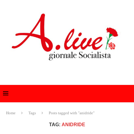
Home
Tags
Posts tagged with "anidride"
TAG:
ANIDRIDE