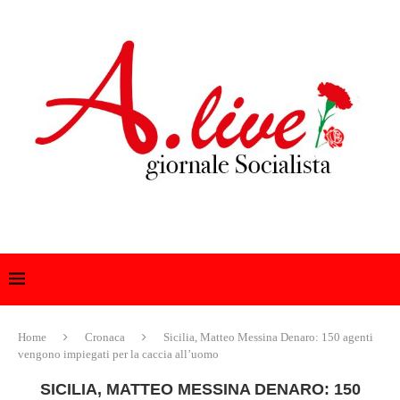
Home
Cronaca
Sicilia, Matteo Messina Denaro: 150 agenti
vengono impiegati per la caccia all’uomo
SICILIA, MATTEO MESSINA DENARO: 150