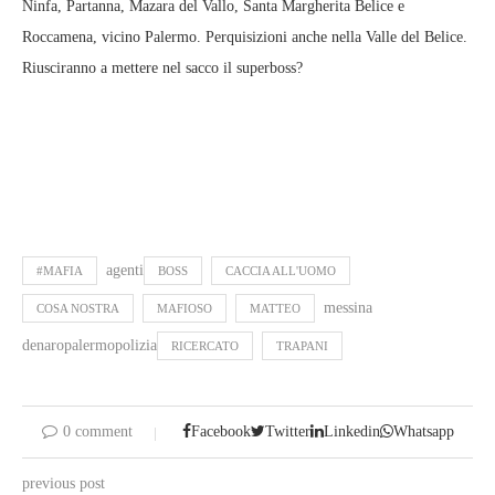
Ninfa, Partanna, Mazara del Vallo, Santa Margherita Belice e
Roccamena, vicino Palermo. Perquisizioni anche nella Valle del Belice.
Riusciranno a mettere nel sacco il superboss?
agenti
#MAFIA
BOSS
CACCIA ALL'UOMO
messina
COSA NOSTRA
MAFIOSO
MATTEO
denaropalermopolizia
RICERCATO
TRAPANI
0 comment
Facebook
Twitter
Linkedin
Whatsapp
previous post