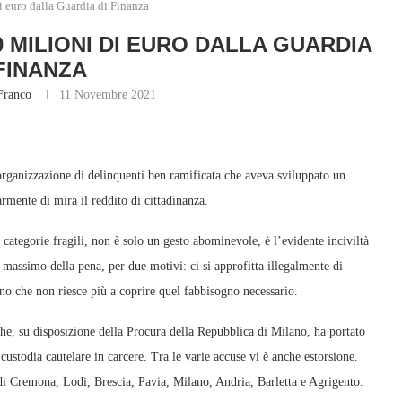
i euro dalla Guardia di Finanza
0 MILIONI DI EURO DALLA GUARDIA
 FINANZA
Franco
11 Novembre 2021
’organizzazione di delinquenti ben ramificata che aveva sviluppato un
rmente di mira il reddito di cittadinanza.
 categorie fragili, non è solo un gesto abominevole, è l’evidente inciviltà
l massimo della pena, per due motivi: ci si approfitta illegalmente di
gno che non riesce più a coprire quel fabbisogno necessario.
e, su disposizione della Procura della Repubblica di Milano, ha portato
ustodia cautelare in carcere. Tra le varie accuse vi è anche estorsione.
e di Cremona, Lodi, Brescia, Pavia, Milano, Andria, Barletta e Agrigento.