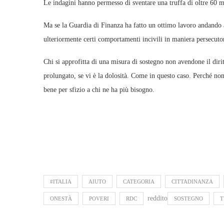
Le indagini hanno permesso di sventare una truffa di oltre 60 m
Ma se la Guardia di Finanza ha fatto un ottimo lavoro andando a s
ulteriormente certi comportamenti incivili in maniera persecutor
Chi si approfitta di una misura di sostegno non avendone il diri
prolungato, se vi è la dolosità. Come in questo caso. Perché non 
bene per sfizio a chi ne ha più bisogno.
#ITALIA
AIUTO
CATEGORIA
CITTADINANZA
reddito
ONESTÀ
POVERI
RDC
SOSTEGNO
T