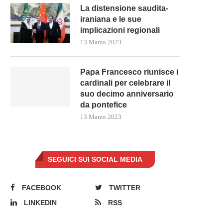
La distensione saudita-
iraniana e le sue
implicazioni regionali
13 Marzo 2023
Papa Francesco riunisce i
cardinali per celebrare il
suo decimo anniversario
da pontefice
13 Marzo 2023
SEGUICI SUI SOCIAL MEDIA
FACEBOOK
TWITTER
LINKEDIN
RSS
UTIN VISITA MARIUPOL PER LA
KOSOVO E SERBIA CONCOR