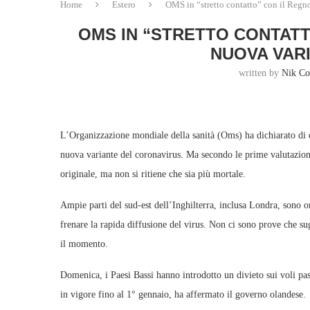
Home
Estero
OMS in “stretto contatto” con il Regno
OMS IN “STRETTO CONTATT
NUOVA VAR
written by
Nik Co
L’Organizzazione mondiale della sanità (Oms) ha dichiarato di es
nuova variante del coronavirus. Ma secondo le prime valutazioni
originale, ma non si ritiene che sia più mortale.
Ampie parti del sud-est dell’Inghilterra, inclusa Londra, sono or
frenare la rapida diffusione del virus. Non ci sono prove che su
il momento.
Domenica, i Paesi Bassi hanno introdotto un divieto sui voli pas
in vigore fino al 1° gennaio, ha affermato il governo olandese.