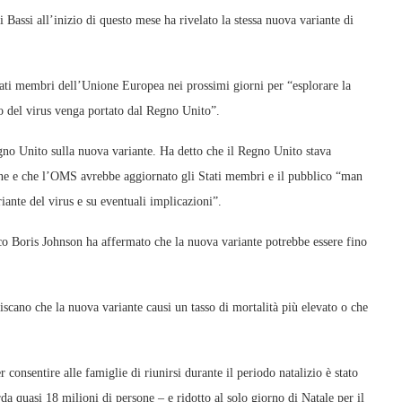
assi all’inizio di questo mese ha rivelato la stessa nuova variante di
tati membri dell’Unione Europea nei prossimi giorni per “esplorare la
ppo del virus venga portato dal Regno Unito”.
gno Unito sulla nuova variante. Ha detto che il Regno Unito stava
one e che l’OMS avrebbe aggiornato gli Stati membri e il pubblico “man
iante del virus e su eventuali implicazioni”.
ico Boris Johnson ha affermato che la nuova variante potrebbe essere fino
scano che la nuova variante causi un tasso di mortalità più elevato o che
consentire alle famiglie di riunirsi durante il periodo natalizio è stato
rda quasi 18 milioni di persone – e ridotto al solo giorno di Natale per il