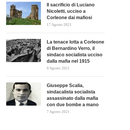
Il sacrificio di Luciano
Nicoletti, ucciso a
Corleone dai mafiosi
17 Agosto 2021
La tenace lotta a Corleone
di Bernardino Verro, il
sindaco socialista ucciso
dalla mafia nel 1915
9 Agosto 2021
UTIN VISITA MARIUPOL PER LA
KOSOVO E SERBIA CONCOR
Giuseppe Scalia,
PRIMA VOLTA DOPO...
MISURE PER ATTUARE IL..
sindacalista socialista
19 Marzo 2023
19 Marzo 2023
assassinato dalla mafia
con due bombe a mano
7 Agosto 2021