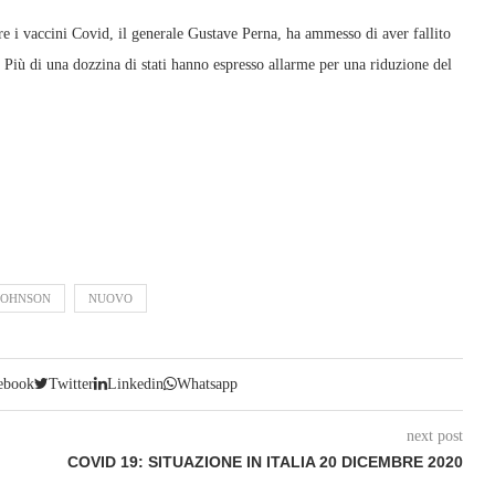
uire i vaccini Covid, il generale Gustave Perna, ha ammesso di aver fallito
. Più di una dozzina di stati hanno espresso allarme per una riduzione del
JOHNSON
NUOVO
ebook
Twitter
Linkedin
Whatsapp
next post
COVID 19: SITUAZIONE IN ITALIA 20 DICEMBRE 2020