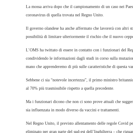
La mossa arriva dopo che il campionamento di un caso nei Paesi B
coronavirus di quella trovata nel Regno Unito.
Il governo olandese ha anche affermato che lavorerà con altri s
possibilità di limitare ulteriormente il rischio che il nuovo ce
L’OMS ha twittato di essere in contatto con i funzionari del Re
condividendo le informazioni dagli studi in corso sulla mutazi
mano che apprenderemo di più sulle caratteristiche di questa var
Sebbene ci sia “notevole incertezza”, il primo ministro britann
al 70% più trasmissibile rispetto a quella precedente.
Ma i funzionari dicono che non ci sono prove attuali che suggeri
sia influenzata in modo diverso da vaccini e trattamenti.
Nel Regno Unito, il previsto allentamento delle regole Covid per 
eliminato per gran parte del sud-est dell’Inghilterra – che rigua