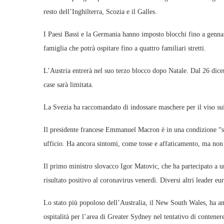
resto dell’Inghilterra, Scozia e il Galles.
I Paesi Bassi e la Germania hanno imposto blocchi fino a genna
famiglia che potrà ospitare fino a quattro familiari stretti.
L’Austria entrerà nel suo terzo blocco dopo Natale. Dal 26 dicem
case sarà limitata.
La Svezia ha raccomandato di indossare maschere per il viso sui
Il presidente francese Emmanuel Macron è in una condizione “stab
ufficio. Ha ancora sintomi, come tosse e affaticamento, ma non 
Il primo ministro slovacco Igor Matovic, che ha partecipato a u
risultato positivo al coronavirus venerdì. Diversi altri leader e
Lo stato più popoloso dell’Australia, il New South Wales, ha an
ospitalità per l’area di Greater Sydney nel tentativo di contenere