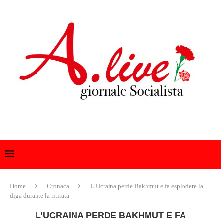
Home
Cronaca
L’Ucraina perde Bakhmut e fa esplodere la
diga durante la ritirata
L’UCRAINA PERDE BAKHMUT E FA