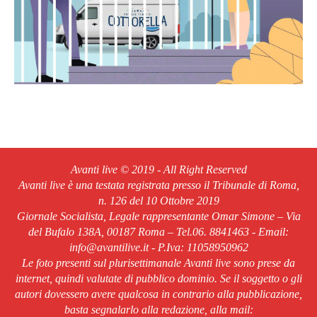
Avanti live © 2019 - All Right Reserved
Avanti live è una testata registrata presso il Tribunale di Roma,
n. 126 del 10 Ottobre 2019
Giornale Socialista, Legale rappresentante Omar Simone – Via
del Bufalo 138A, 00187 Roma – Tel.06. 8841463 - Email:
info@avantilive.it - P.Iva: 11058950962
Le foto presenti sul plurisettimanale Avanti live sono prese da
internet, quindi valutate di pubblico dominio. Se il soggetto o gli
autori dovessero avere qualcosa in contrario alla pubblicazione,
basta segnalarlo alla redazione, alla mail: