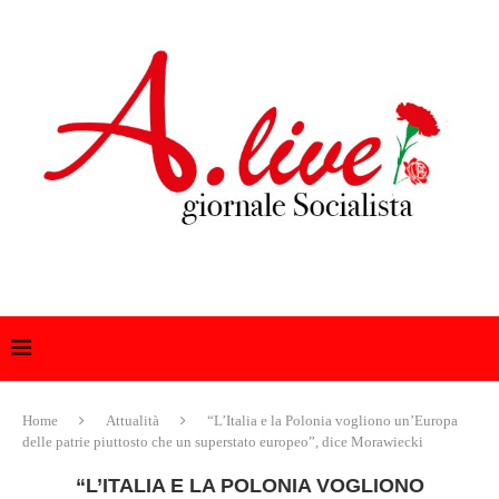
Home
Attualità
“L’Italia e la Polonia vogliono un’Europa
delle patrie piuttosto che un superstato europeo”, dice Morawiecki
“L’ITALIA E LA POLONIA VOGLIONO