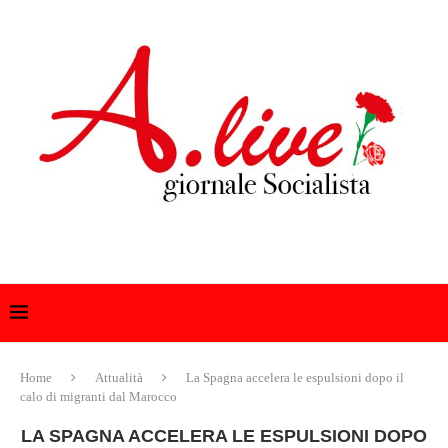
Home
Attualità
La Spagna accelera le espulsioni dopo il
calo di migranti dal Marocco
LA SPAGNA ACCELERA LE ESPULSIONI DOPO