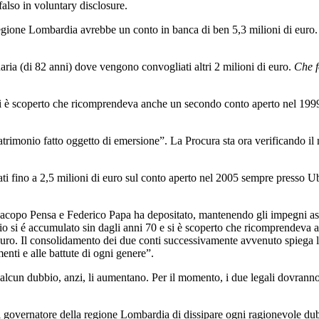
 falso in voluntary disclosure.
egione Lombardia avrebbe un conto in banca di ben 5,3 milioni di euro. I
ria (di 82 anni) dove vengono convogliati altri 2 milioni di euro.
Che f
 si è scoperto che ricomprendeva anche un secondo conto aperto nel 1999
trimonio fatto oggetto di emersione”. La Procura sta ora verificando il
ati fino a 2,5 milioni di euro sul conto aperto nel 2005 sempre presso U
i Jacopo Pensa e Federico Papa ha depositato, mantenendo gli impegni as
onio si é accumulato sin dagli anni 70 e si è scoperto che ricomprendeva
scuro. Il consolidamento dei due conti successivamente avvenuto spiega 
nti e alle battute di ogni genere”.
 alcun dubbio, anzi, li aumentano. Per il momento, i due legali dovranno 
a al governatore della regione Lombardia di dissipare ogni ragionevole du