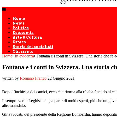
Home
News
Politica
Economia
Arte & Cultura
Estero
Storia dei socialisti
Chi siamo
Home
In evidenza
Fontana e i conti in Svizzera. Una storia che fa ac
Fontana e i conti in Svizzera. Una storia ch
written by
Romano Franco
22 Giugno 2021
Dopo l’inchiesta dei camici, ecco che ritorna alla ribalta finendo al ce
Il sempre verde Leghista che, a parer di molti esperti, più che un gove
altro scandalo.
Gli avvocati, del presidente della Regione Lombardia, hanno depositat