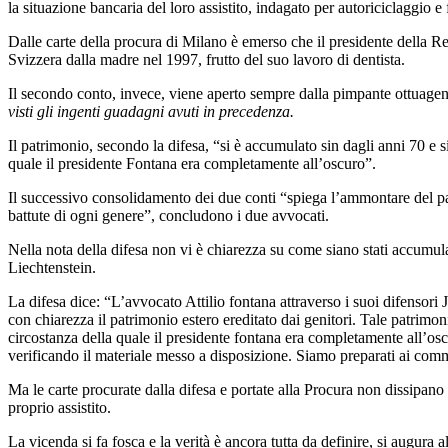
la situazione bancaria del loro assistito, indagato per autoriciclaggio e
Dalle carte della procura di Milano è emerso che il presidente della R
Svizzera dalla madre nel 1997, frutto del suo lavoro di dentista.
Il secondo conto, invece, viene aperto sempre dalla pimpante ottuagena
visti gli ingenti guadagni avuti in precedenza.
Il patrimonio, secondo la difesa, “si è accumulato sin dagli anni 70 e
quale il presidente Fontana era completamente all’oscuro”.
Il successivo consolidamento dei due conti “spiega l’ammontare del pa
battute di ogni genere”, concludono i due avvocati.
Nella nota della difesa non vi è chiarezza su come siano stati accumul
Liechtenstein.
La difesa dice: “L’avvocato Attilio fontana attraverso i suoi difensor
con chiarezza il patrimonio estero ereditato dai genitori. Tale patrim
circostanza della quale il presidente fontana era completamente all’o
verificando il materiale messo a disposizione. Siamo preparati ai comme
Ma le carte procurate dalla difesa e portate alla Procura non dissipano
proprio assistito.
La vicenda si fa fosca e la verità è ancora tutta da definire, si augur