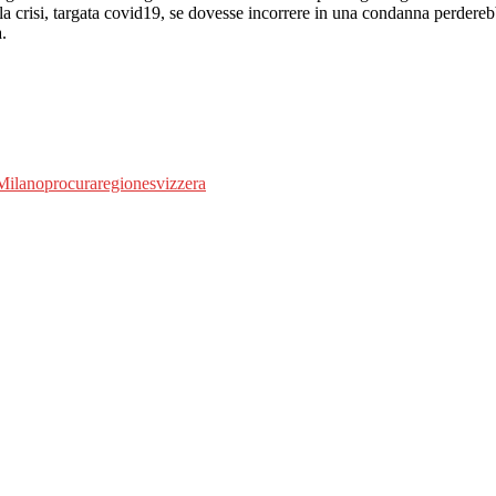
la crisi, targata covid19, se dovesse incorrere in una condanna perdereb
a.
Milano
procura
regione
svizzera