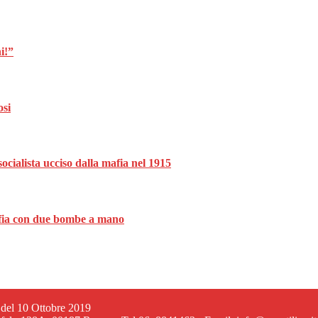
i!”
osi
ocialista ucciso dalla mafia nel 1915
mafia con due bombe a mano
6 del 10 Ottobre 2019