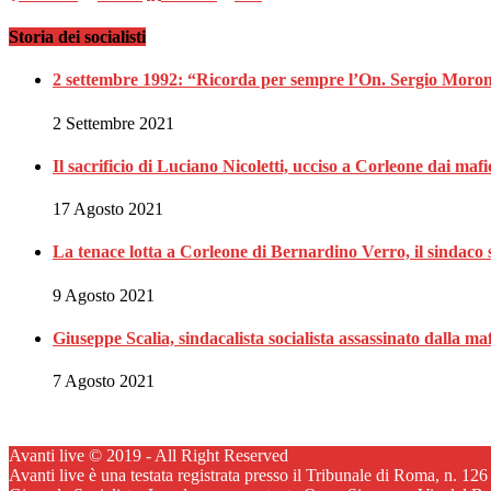
Storia dei socialisti
2 settembre 1992: “Ricorda per sempre l’On. Sergio Moron
2 Settembre 2021
Il sacrificio di Luciano Nicoletti, ucciso a Corleone dai mafi
17 Agosto 2021
La tenace lotta a Corleone di Bernardino Verro, il sindaco s
9 Agosto 2021
Giuseppe Scalia, sindacalista socialista assassinato dalla 
7 Agosto 2021
Avanti live © 2019 - All Right Reserved
Avanti live è una testata registrata presso il Tribunale di Roma, n. 12