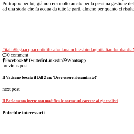
Purtroppo per lui, già non era molto amato per la pessima gestione del
ad una storia che fa acqua da tutte le parti, almeno per quanto ci risult
#italia
#lega
acqua
conti
difesa
fontana
inchiesta
indagini
italiani
lombardia
0 comment
Facebook
Twitter
Linkedin
Whatsapp
previous post
Il Vaticano boccia il Ddl Zan: ‘Deve essere riesaminato!’
next post
Il Parlamento inerte non modifica le norme sul carcere ai giornalisti
Potrebbe interessarti