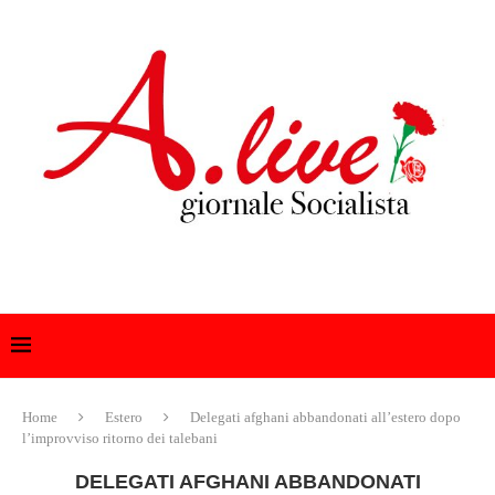
Home
Estero
Delegati afghani abbandonati all’estero dopo
l’improvviso ritorno dei talebani
DELEGATI AFGHANI ABBANDONATI