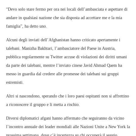
“Devo solo stare fermo per ora nei locali dell’ambasciata e aspettare di
andare in qualsiasi nazione che sia disposta ad accettare me e la mia
famiglia”, ha detto uno.
Alcuni degli inviati dell’Afghanistan hanno criticato apertamente i
talebani. Manizha Bakhtari, l’ambasciatore del Paese in Austria,
pubblica regolarmente su Twitter accuse di violazioni dei diritti umani
da parte dei talebani, mentre l’inviato cinese Javid Ahmad Qaem ha
messo in guardia dal credere alle promesse dei talebani sui gruppi
estremisti.
Altri si nascondono, sperando che i loro paesi ospitanti non si affrettino
a riconoscere il gruppo e li metta a rischio.
Diversi diplomatici afgani hanno affermato che seguiranno da vicino
l’incontro annuale dei leader mondiali alle Nazioni Unite a New York la
prossima settimana, dove c’è incertezza su chi occuperà il seggio