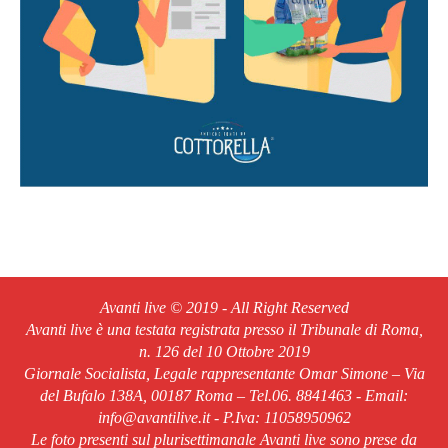
Avanti live © 2019 - All Right Reserved
Avanti live è una testata registrata presso il Tribunale di Roma,
n. 126 del 10 Ottobre 2019
Giornale Socialista, Legale rappresentante Omar Simone – Via
del Bufalo 138A, 00187 Roma – Tel.06. 8841463 - Email:
info@avantilive.it - P.Iva: 11058950962
Le foto presenti sul plurisettimanale Avanti live sono prese da