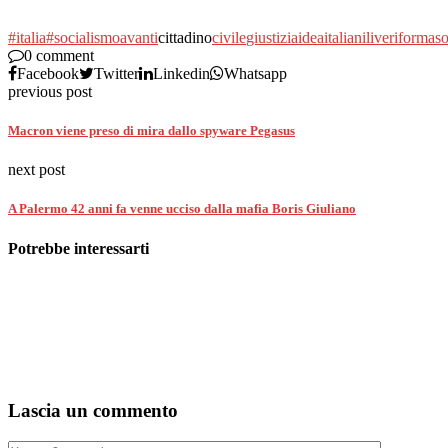
#italia
#socialismo
avanti
cittadino
civile
giustizia
idea
italiani
live
riforma
so
0 comment
Facebook
Twitter
Linkedin
Whatsapp
previous post
Macron viene preso di mira dallo spyware Pegasus
next post
A Palermo 42 anni fa venne ucciso dalla mafia Boris Giuliano
Potrebbe interessarti
Lascia un commento