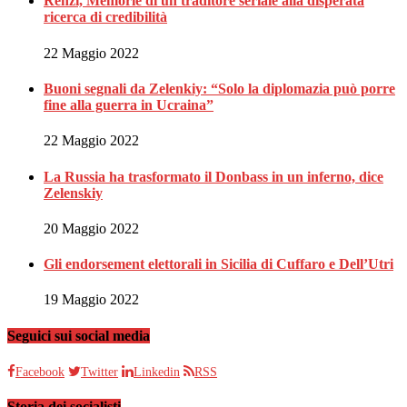
Renzi, Memorie di un traditore seriale alla disperata
ricerca di credibilità
22 Maggio 2022
Buoni segnali da Zelenkiy: “Solo la diplomazia può porre
fine alla guerra in Ucraina”
22 Maggio 2022
La Russia ha trasformato il Donbass in un inferno, dice
Zelenskiy
20 Maggio 2022
Gli endorsement elettorali in Sicilia di Cuffaro e Dell’Utri
19 Maggio 2022
Seguici sui social media
Facebook
Twitter
Linkedin
RSS
Storia dei socialisti