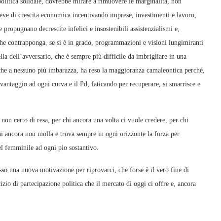
politica solidale, dovrebbe mirare a rimuovere le marginalità, non
eve di crescita economica incentivando imprese, investimenti e lavoro,
e propugnano decrescite infelici e insostenibili assistenzialismi e,
 che contrapponga, se si è in grado, programmazioni e visioni lungimiranti
lla dell’avversario, che è sempre più difficile da imbrigliare in una
 che a nessuno più imbarazza, ha reso la maggioranza camaleontica perché,
antaggio ad ogni curva e il Pd, faticando per recuperare, si smarrisce e
non certo di resa, per chi ancora una volta ci vuole credere, per chi
hi ancora non molla e trova sempre in ogni orizzonte la forza per
el femminile ad ogni pio sostantivo.
sso una nuova motivazione per riprovarci, che forse è il vero fine di
cizio di partecipazione politica che il mercato di oggi ci offre e, ancora