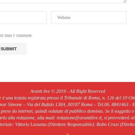
ext time I comment.
Avanti live © 2019 - All Right Reserved
ve è una testata registrata presso il Tribunale di Roma, n. 126 del 10 Ot
Omar Simone – Via del Bufalo 138A, 00187 Roma – Tel.06. 8841463 - Em
o prese da internet, quindi valutate di pubblico dominio. Se il soggetto o
rlo alla redazione, alla mail: redazione@avantilive.it, si provvederà a
oriale: Vittorio Lussana (Direttore Responsabile). Bobo Craxi (Diretto