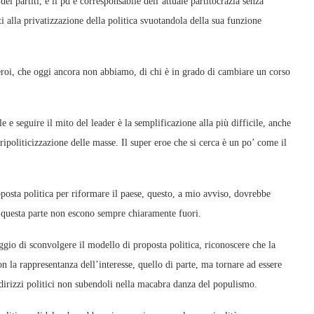
i partiti, e il pd è corresponsabile dell’attuale partitocrazia senza
ti alla privatizzazione della politica svuotandola della sua funzione
eroi, che oggi ancora non abbiamo, di chi è in grado di cambiare un corso
 e seguire il mito del leader è la semplificazione alla più difficile, anche
 ripoliticizzazione delle masse. Il super eroe che si cerca è un po’ come il
oposta politica per riformare il paese, questo, a mio avviso, dovrebbe
a questa parte non escono sempre chiaramente fuori.
gio di sconvolgere il modello di proposta politica, riconoscere che la
 la rappresentanza dell’interesse, quello di parte, ma tornare ad essere
ndirizzi politici non subendoli nella macabra danza del populismo.