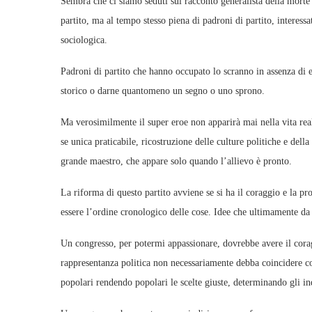
Sembra che ci siamo seduti sul racconto generalista della morte de
partito, ma al tempo stesso piena di padroni di partito, interessa
sociologica.
Padroni di partito che hanno occupato lo scranno in assenza di 
storico o darne quantomeno un segno o uno sprono.
Ma verosimilmente il super eroe non apparirà mai nella vita reale
se unica praticabile, ricostruzione delle culture politiche e della
grande maestro, che appare solo quando l’allievo è pronto.
La riforma di questo partito avviene se si ha il coraggio e la pr
essere l’ordine cronologico delle cose. Idee che ultimamente d
Un congresso, per potermi appassionare, dovrebbe avere il corag
rappresentanza politica non necessariamente debba coincidere con
popolari rendendo popolari le scelte giuste, determinando gli i