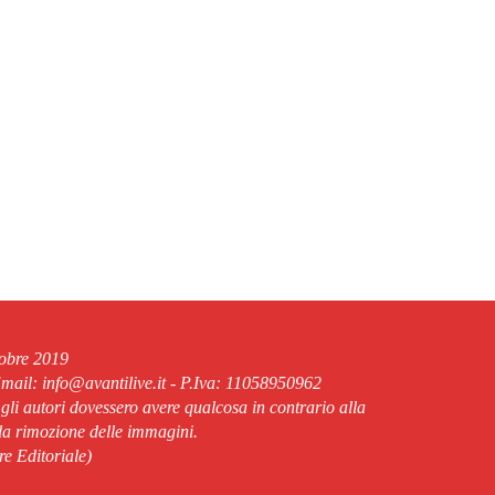
tobre 2019
ail: info@avantilive.it - P.Iva: 11058950962
 gli autori dovessero avere qualcosa in contrario alla
lla rimozione delle immagini.
re Editoriale)