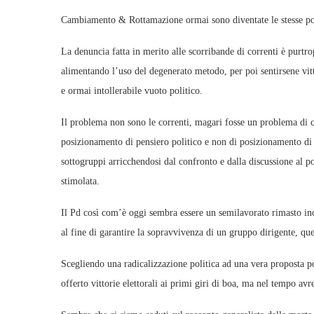
Cambiamento & Rottamazione ormai sono diventate le stesse por
La denuncia fatta in merito alle scorribande di correnti è purt
alimentando l’uso del degenerato metodo, per poi sentirsene vitt
e ormai intollerabile vuoto politico.
Il problema non sono le correnti, magari fosse un problema di co
posizionamento di pensiero politico e non di posizionamento di se
sottogruppi arricchendosi dal confronto e dalla discussione al po
stimolata.
Il Pd così com’è oggi sembra essere un semilavorato rimasto inc
al fine di garantire la sopravvivenza di un gruppo dirigente, que
Scegliendo una radicalizzazione politica ad una vera proposta po
offerto vittorie elettorali ai primi giri di boa, ma nel tempo avr