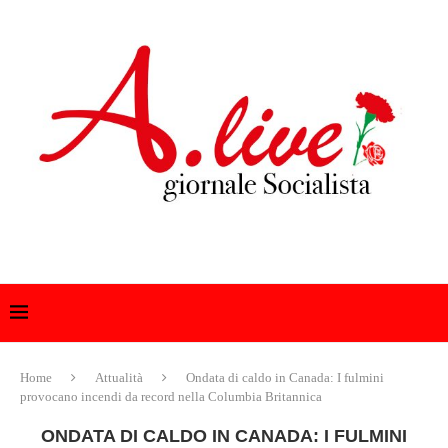
Home
Attualità
Ondata di caldo in Canada: I fulmini
provocano incendi da record nella Columbia Britannica
ONDATA DI CALDO IN CANADA: I FULMINI