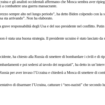
 ucraina e gli analisti occidentali affermano che Mosca sembra aver ripi
otti a combattere una guerra massacrante.
zzo sempre alto nel lungo periodo”, ha detto Biden colpendo con la sua s
sa sta arrivando”. Non ha elaborato.
la grave responsabilità degli Usa e del suo presidente nel conflitto. Putin
n è stata una buona strategia. Il presidente ucraino è stato lasciato da 
ente, ha chiesto alla Russia di smettere di bombardare i civili e di rip
bardamenti e poi sedersi al tavolo dei negoziati”, ha detto in un’inter
sia per aver invaso l’Ucraina e chiederà a Mosca di smettere di combatte
tentativo di disarmare l’Ucraina, catturare i “neo-nazisti” che secondo l