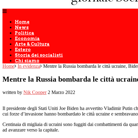
Home
News
Politica
Economia
Arte & Cultura
Estero
Storia dei socialisti
Chi siamo
Home
In evidenza
Mentre la Russia bombarda le città ucraine, Biden
Mentre la Russia bombarda le città ucraine
written by
Nik Cooper
2 Marzo 2022
Il presidente degli Stati Uniti Joe Biden ha avvertito Vladimir Putin c
cui forze d’invasione hanno bombardato le città ucraine e sembravano
Centinaia di migliaia di ucraini sono fuggiti dai combattimenti da qua
ad avanzare verso la capitale.