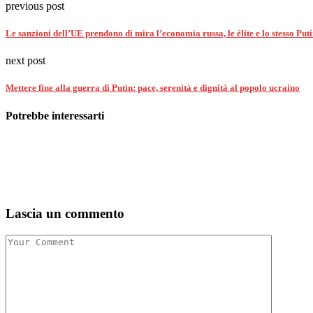
previous post
Le sanzioni dell’UE prendono di mira l’economia russa, le élite e lo stesso Put
next post
Mettere fine alla guerra di Putin: pace, serenità e dignità al popolo ucraino
Potrebbe interessarti
Lascia un commento