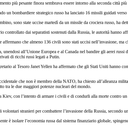
mento più pesante finora sembrava essere intorno alla seconda città più
ando un bombardiere strategico russo ha lanciato 16 missili guidati verso
ambino, sono state uccise martedì da un missile da crociera russo, ha det
rio controllato dai separatisti sostenuti dalla Russia, le autorità hanno a
te affermano che almeno 136 civili sono stati uccisi nell’invasione, ma 
 unendosi all’Unione Europea e al Canada nel bandire gli aerei russi da
ati ​​di ricchi russi legati a Putin.
gretario al Tesoro Janet Yellen ha affermato che gli Stati Uniti hanno c
cidentale che non è membro della NATO, ha chiesto all’alleanza militare
tto tra le due maggiori potenze nucleari del mondo.
Kiev, con l’intento di armare i civili e di condurli alla morte contro un
i volontari stranieri per combattere l’invasione della Russia, secondo u
nte è isolare l’economia russa dal sistema finanziario globale, spingendo