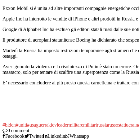
Exxon Mobil si è unita ad altre importanti compagnie energetiche occide
Apple Inc ha interrotto le vendite di iPhone e altri prodotti in Russia
Google di Alphabet Inc ha escluso gli editori statali russi dalle sue n
Il produttore di aeroplani statunitense Boeing ha dichiarato che sospe
Martedì la Russia ha imposto restrizioni temporanee agli stranieri che cer
ostaggi.
Aver ignorato la violenza e la risolutezza di Putin è stato un errore. 
massacro, solo per tentare di scalfire una superpotenza come la Russia,
E’ necessario concludere al più presto questa carneficina e trattare con 
#biden
#uniti
#usa
guerra
kiev
leader
militare
militari
russia
russo
stati
ucrain
0 comment
Facebook
Twitter
Linkedin
Whatsapp