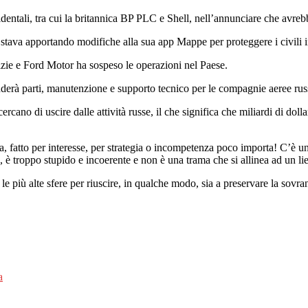
ntali, tra cui la britannica BP PLC e Shell, nell’annunciare che avrebbe
 e stava apportando modifiche alla sua app Mappe per proteggere i civili 
otizie e Ford Motor ha sospeso le operazioni nel Paese.
nderà parti, manutenzione e supporto tecnico per le compagnie aeree rus
cano di uscire dalle attività russe, il che significa che miliardi di dollar
Ora, fatto per interesse, per strategia o incompetenza poco importa! C’è
 è troppo stupido e incoerente e non è una trama che si allinea ad un lie
le più alte sfere per riuscire, in qualche modo, sia a preservare la sovra
a