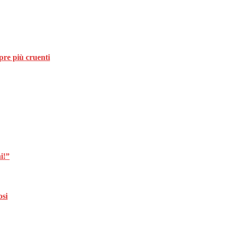
pre più cruenti
i!”
osi