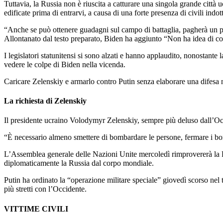
Tuttavia, la Russia non è riuscita a catturare una singola grande città
edificate prima di entrarvi, a causa di una forte presenza di civili ind
“Anche se può ottenere guadagni sul campo di battaglia, pagherà un pre
Allontanato dal testo preparato, Biden ha aggiunto “Non ha idea di co
I legislatori statunitensi si sono alzati e hanno applaudito, nonostante 
vedere le colpe di Biden nella vicenda.
Caricare Zelenskiy e armarlo contro Putin senza elaborare una difesa no
La richiesta di Zelenskiy
Il presidente ucraino Volodymyr Zelenskiy, sempre più deluso dall’Occid
“È necessario almeno smettere di bombardare le persone, fermare i bom
L’Assemblea generale delle Nazioni Unite mercoledì rimprovererà la Rus
diplomaticamente la Russia dal corpo mondiale.
Putin ha ordinato la “operazione militare speciale” giovedì scorso nel 
più stretti con l’Occidente.
VITTIME CIVILI