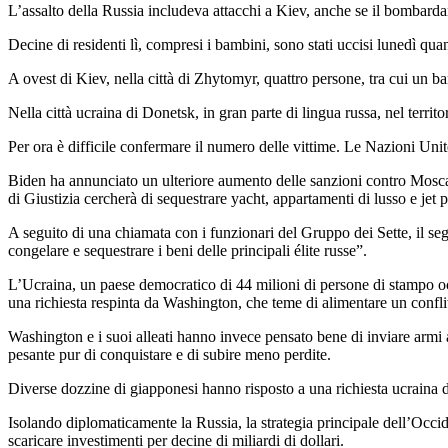
L’assalto della Russia includeva attacchi a Kiev, anche se il bombarda
Decine di residenti lì, compresi i bambini, sono stati uccisi lunedì qu
A ovest di Kiev, nella città di Zhytomyr, quattro persone, tra cui un b
Nella città ucraina di Donetsk, in gran parte di lingua russa, nel territo
Per ora è difficile confermare il numero delle vittime. Le Nazioni Uni
Biden ha annunciato un ulteriore aumento delle sanzioni contro Mosca,
di Giustizia cercherà di sequestrare yacht, appartamenti di lusso e jet priv
A seguito di una chiamata con i funzionari del Gruppo dei Sette, il se
congelare e sequestrare i beni delle principali élite russe”.
L’Ucraina, un paese democratico di 44 milioni di persone di stampo oc
una richiesta respinta da Washington, che teme di alimentare un confli
Washington e i suoi alleati hanno invece pensato bene di inviare armi a 
pesante pur di conquistare e di subire meno perdite.
Diverse dozzine di giapponesi hanno risposto a una richiesta ucraina d
Isolando diplomaticamente la Russia, la strategia principale dell’Occide
scaricare investimenti per decine di miliardi di dollari.