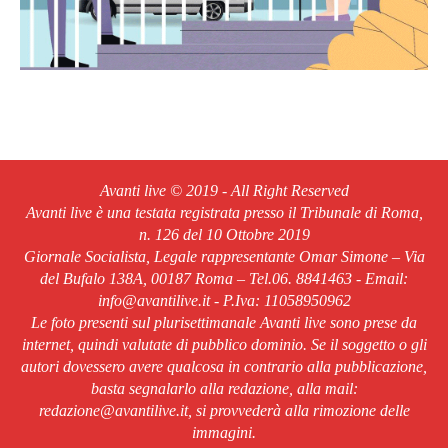
Avanti live © 2019 - All Right Reserved
Avanti live è una testata registrata presso il Tribunale di Roma,
n. 126 del 10 Ottobre 2019
Giornale Socialista, Legale rappresentante Omar Simone – Via
del Bufalo 138A, 00187 Roma – Tel.06. 8841463 - Email:
info@avantilive.it - P.Iva: 11058950962
Le foto presenti sul plurisettimanale Avanti live sono prese da
internet, quindi valutate di pubblico dominio. Se il soggetto o gli
autori dovessero avere qualcosa in contrario alla pubblicazione,
basta segnalarlo alla redazione, alla mail:
redazione@avantilive.it, si provvederà alla rimozione delle
immagini.