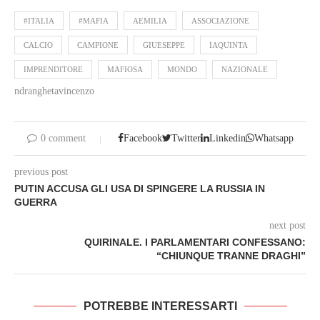
#ITALIA
#MAFIA
AEMILIA
ASSOCIAZIONE
CALCIO
CAMPIONE
GIUESEPPE
IAQUINTA
IMPRENDITORE
MAFIOSA
MONDO
NAZIONALE
ndranghetavincenzo
0 comment
Facebook
Twitter
Linkedin
Whatsapp
previous post
PUTIN ACCUSA GLI USA DI SPINGERE LA RUSSIA IN
GUERRA
next post
QUIRINALE. I PARLAMENTARI CONFESSANO:
“CHIUNQUE TRANNE DRAGHI”
POTREBBE INTERESSARTI