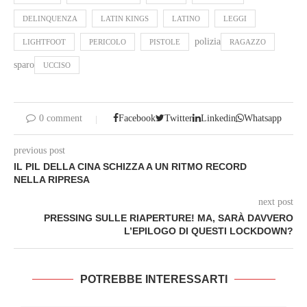
DELINQUENZA
LATIN KINGS
LATINO
LEGGI
polizia
LIGHTFOOT
PERICOLO
PISTOLE
RAGAZZO
sparo
UCCISO
0 comment
Facebook
Twitter
Linkedin
Whatsapp
previous post
IL PIL DELLA CINA SCHIZZA A UN RITMO RECORD
NELLA RIPRESA
next post
PRESSING SULLE RIAPERTURE! MA, SARÀ DAVVERO
L’EPILOGO DI QUESTI LOCKDOWN?
POTREBBE INTERESSARTI