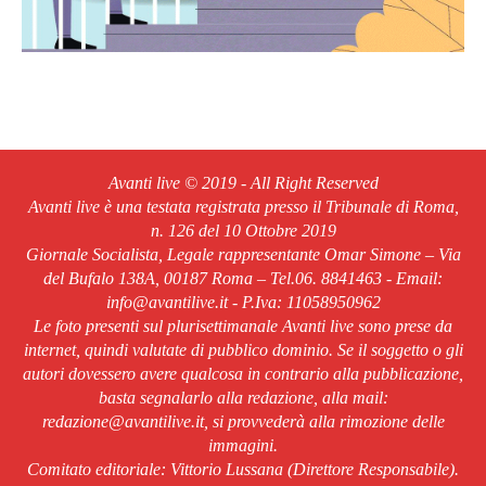
Avanti live © 2019 - All Right Reserved
Avanti live è una testata registrata presso il Tribunale di Roma,
n. 126 del 10 Ottobre 2019
Giornale Socialista, Legale rappresentante Omar Simone – Via
del Bufalo 138A, 00187 Roma – Tel.06. 8841463 - Email:
info@avantilive.it - P.Iva: 11058950962
Le foto presenti sul plurisettimanale Avanti live sono prese da
internet, quindi valutate di pubblico dominio. Se il soggetto o gli
autori dovessero avere qualcosa in contrario alla pubblicazione,
basta segnalarlo alla redazione, alla mail:
redazione@avantilive.it, si provvederà alla rimozione delle
immagini.
Comitato editoriale: Vittorio Lussana (Direttore Responsabile).