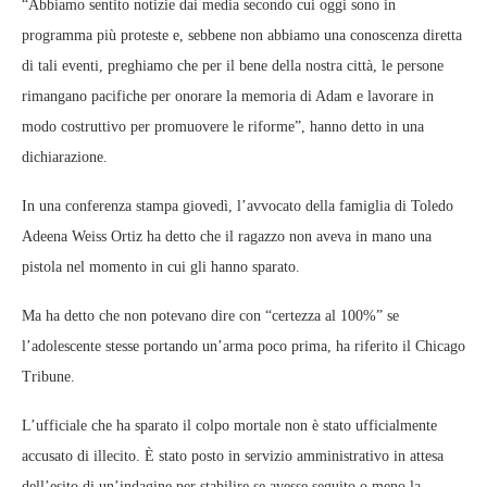
“Abbiamo sentito notizie dai media secondo cui oggi sono in
programma più proteste e, sebbene non abbiamo una conoscenza diretta
di tali eventi, preghiamo che per il bene della nostra città, le persone
rimangano pacifiche per onorare la memoria di Adam e lavorare in
modo costruttivo per promuovere le riforme”, hanno detto in una
dichiarazione.
In una conferenza stampa giovedì, l’avvocato della famiglia di Toledo
Adeena Weiss Ortiz ha detto che il ragazzo non aveva in mano una
pistola nel momento in cui gli hanno sparato.
Ma ha detto che non potevano dire con “certezza al 100%” se
l’adolescente stesse portando un’arma poco prima, ha riferito il Chicago
Tribune.
L’ufficiale che ha sparato il colpo mortale non è stato ufficialmente
accusato di illecito. È stato posto in servizio amministrativo in attesa
dell’esito di un’indagine per stabilire se avesse seguito o meno la