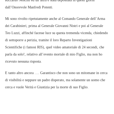
Riccardo Nencini ed un’altra è stata depositata in questi giorni
dall’Onorevole Manfredi Potenti.
Mi sono rivolto ripetutamente anche al Comando Generale dell’Arma
dei Carabinieri, prima al Generale Giovanni Nistri e poi al Generale
Teo Luzzi, affinché facesse luce su questa tremenda vicenda, chiedendo
di sottoporre a perizia, tramite il loro Reparto Investigazioni
Scientifiche (i famosi RIS), quel video amatoriale di 24 secondi, che
parla da solo!, relativo all’evento mortale di mio Figlio, ma non ho
ricevuto nessuna risposta.
E tanto altro ancora …. Garantisco che non sono un mitomane in cerca
di visibilità e neppure un padre disperato, ma solamente un uomo che
cerca e vuole Verità e Giustizia per la morte di suo Figlio.