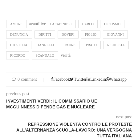
avantilive
AMORE
CARABINIERI
CARLO
CICLISMO
DENUNCIA
DIRITTI
DOVERI
FIGLIO
GIOVANNI
GIUSTIZIA
IANNELLI
PADRE
PRATO
RICHIESTA
verità
RICORDO
SCANDALO
0 comment
Facebook
Twitter
Linkedin
Whatsapp
previous post
INVESTIMENTI VERDI: IL COMMISSARIO UE
MCGUINNESS DIFENDE GAS E NUCLEARE
next post
REPRESSIONE VIOLENTA CONTRO LE PROTESTE
ALL’ALTERNANZA SCUOLA-LAVORO: UNA VERGOGNA
TUTTA ITALIANA