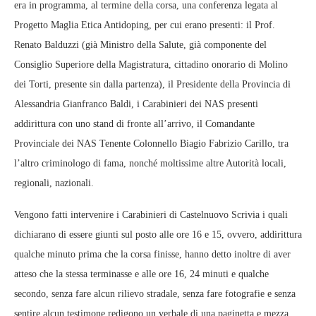
era in programma, al termine della corsa, una conferenza legata al
Progetto Maglia Etica Antidoping, per cui erano presenti: il Prof.
Renato Balduzzi (già Ministro della Salute, già componente del
Consiglio Superiore della Magistratura, cittadino onorario di Molino
dei Torti, presente sin dalla partenza), il Presidente della Provincia di
Alessandria Gianfranco Baldi, i Carabinieri dei NAS presenti
addirittura con uno stand di fronte all’arrivo, il Comandante
Provinciale dei NAS Tenente Colonnello Biagio Fabrizio Carillo, tra
l’altro criminologo di fama, nonché moltissime altre Autorità locali,
regionali, nazionali.
Vengono fatti intervenire i Carabinieri di Castelnuovo Scrivia i quali
dichiarano di essere giunti sul posto alle ore 16 e 15, ovvero, addirittura
qualche minuto prima che la corsa finisse, hanno detto inoltre di aver
atteso che la stessa terminasse e alle ore 16, 24 minuti e qualche
secondo, senza fare alcun rilievo stradale, senza fare fotografie e senza
sentire alcun testimone redigono un verbale di una paginetta e mezza