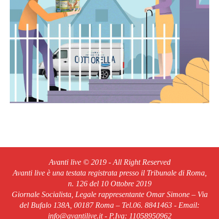
Avanti live © 2019 - All Right Reserved
Avanti live è una testata registrata presso il Tribunale di Roma,
n. 126 del 10 Ottobre 2019
Giornale Socialista, Legale rappresentante Omar Simone – Via
del Bufalo 138A, 00187 Roma – Tel.06. 8841463 - Email:
info@avantilive.it - P.Iva: 11058950962