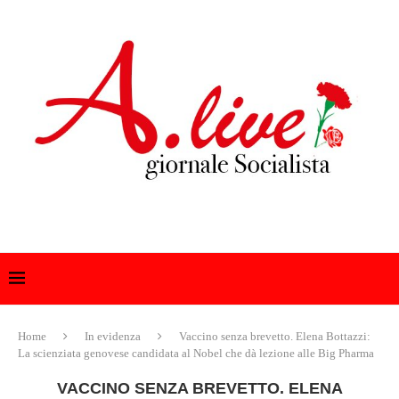
Home
In evidenza
Vaccino senza brevetto. Elena Bottazzi:
La scienziata genovese candidata al Nobel che dà lezione alle Big Pharma
VACCINO SENZA BREVETTO. ELENA