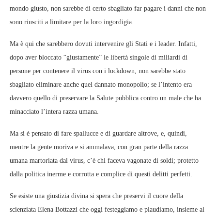
mondo giusto, non sarebbe di certo sbagliato far pagare i danni che non
sono riusciti a limitare per la loro ingordigia.
Ma è qui che sarebbero dovuti intervenire gli Stati e i leader. Infatti,
dopo aver bloccato “giustamente” le libertà singole di miliardi di
persone per contenere il virus con i lockdown, non sarebbe stato
sbagliato eliminare anche quel dannato monopolio; se l’intento era
davvero quello di preservare la Salute pubblica contro un male che ha
minacciato l’intera razza umana.
Ma si è pensato di fare spallucce e di guardare altrove, e, quindi,
mentre la gente moriva e si ammalava, con gran parte della razza
umana martoriata dal virus, c’è chi faceva vagonate di soldi; protetto
dalla politica inerme e corrotta e complice di questi delitti perfetti.
Se esiste una giustizia divina si spera che preservi il cuore della
scienziata Elena Bottazzi che oggi festeggiamo e plaudiamo, insieme al