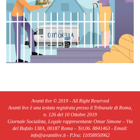
Avanti live © 2019 - All Right Reserved
Avanti live è una testata registrata presso il Tribunale di Roma,
n. 126 del 10 Ottobre 2019
Giornale Socialista, Legale rappresentante Omar Simone – Via
del Bufalo 138A, 00187 Roma – Tel.06. 8841463 - Email:
info@avantilive.it - P.Iva: 11058950962