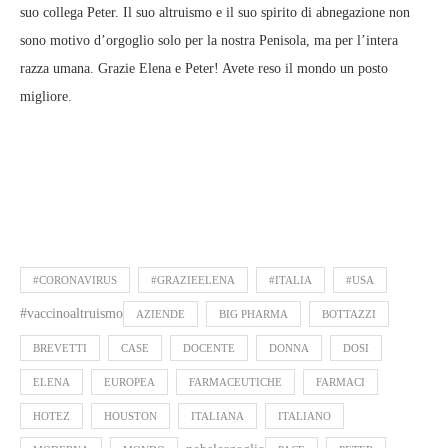
suo collega Peter. Il suo altruismo e il suo spirito di abnegazione non
sono motivo d’orgoglio solo per la nostra Penisola, ma per l’intera
razza umana. Grazie Elena e Peter! Avete reso il mondo un posto
migliore.
#CORONAVIRUS
#GRAZIEELENA
#ITALIA
#USA
#vaccinoaltruismo
AZIENDE
BIG PHARMA
BOTTAZZI
BREVETTI
CASE
DOCENTE
DONNA
DOSI
ELENA
EUROPEA
FARMACEUTICHE
FARMACI
HOTEZ
HOUSTON
ITALIANA
ITALIANO