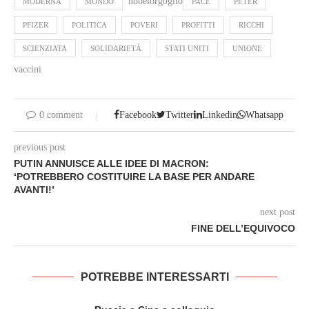
nobelorgoglio
MODERNA
MONDO
PACE
PETER
PFIZER
POLITICA
POVERI
PROFITTI
RICCHI
SCIENZIATA
SOLIDARIETÀ
STATI UNITI
UNIONE
vaccini
0 comment
Facebook
Twitter
Linkedin
Whatsapp
previous post
PUTIN ANNUISCE ALLE IDEE DI MACRON:
‘POTREBBERO COSTITUIRE LA BASE PER ANDARE
AVANTI!’
next post
FINE DELL’EQUIVOCO
POTREBBE INTERESSARTI