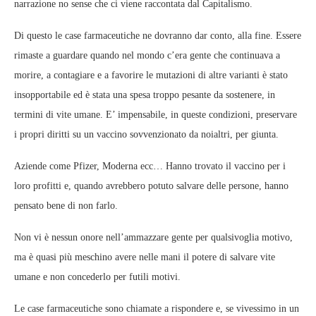
narrazione no sense che ci viene raccontata dal Capitalismo.
Di questo le case farmaceutiche ne dovranno dar conto, alla fine. Essere
rimaste a guardare quando nel mondo c’era gente che continuava a
morire, a contagiare e a favorire le mutazioni di altre varianti è stato
insopportabile ed è stata una spesa troppo pesante da sostenere, in
termini di vite umane. E’ impensabile, in queste condizioni, preservare
i propri diritti su un vaccino sovvenzionato da noialtri, per giunta.
Aziende come Pfizer, Moderna ecc… Hanno trovato il vaccino per i
loro profitti e, quando avrebbero potuto salvare delle persone, hanno
pensato bene di non farlo.
Non vi è nessun onore nell’ammazzare gente per qualsivoglia motivo,
ma è quasi più meschino avere nelle mani il potere di salvare vite
umane e non concederlo per futili motivi.
Le case farmaceutiche sono chiamate a rispondere e, se vivessimo in un