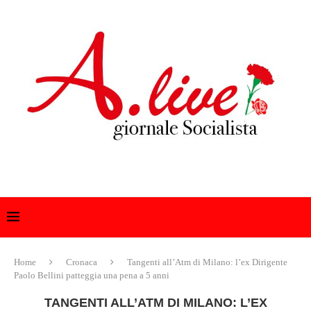
Home
Cronaca
Tangenti all’Atm di Milano: l’ex Dirigente
Paolo Bellini patteggia una pena a 5 anni
TANGENTI ALL’ATM DI MILANO: L’EX