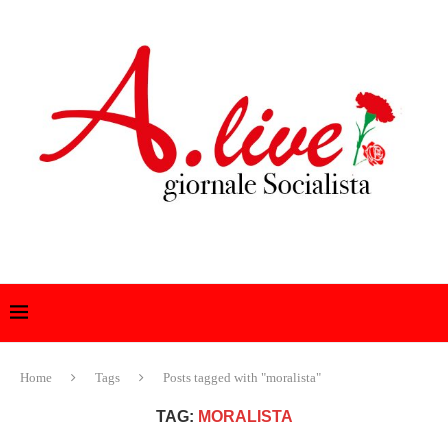
Home
Tags
Posts tagged with "moralista"
TAG:
MORALISTA