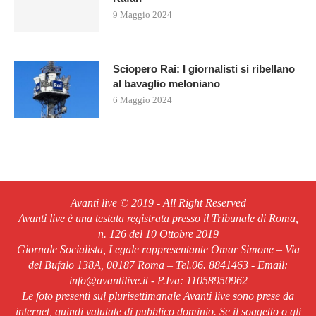
9 Maggio 2024
Sciopero Rai: I giornalisti si ribellano
al bavaglio meloniano
6 Maggio 2024
Avanti live © 2019 - All Right Reserved
Avanti live è una testata registrata presso il Tribunale di Roma,
n. 126 del 10 Ottobre 2019
Giornale Socialista, Legale rappresentante Omar Simone – Via
del Bufalo 138A, 00187 Roma – Tel.06. 8841463 - Email:
info@avantilive.it - P.Iva: 11058950962
Le foto presenti sul plurisettimanale Avanti live sono prese da
internet, quindi valutate di pubblico dominio. Se il soggetto o gli