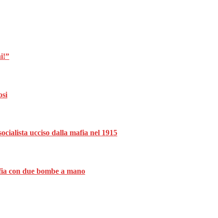
i!”
osi
ocialista ucciso dalla mafia nel 1915
mafia con due bombe a mano