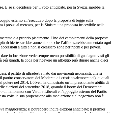
e. E se si decidesse per il voto anticipato, per la Svezia sarebbe la
appoggio esterno all’esecutivo dopo la proposta di legge sulla
i prezzi al mercato, per la Sinistra una proposta irricevibile nella
al mercato o a proprio piacimento. Uno dei cambiamenti della proposta
più richieste sarebbe aumentato, e che l’affitto sarebbe aumentato ogni
accessibili a tutti e non si creassero zone per ricchi e per poveri.
 dare in locazione vede sempre meno possibilità di guadagno visti gli
tà più grandi, la coda per ricevere un alloggio può durare anche dieci
i, il partito di ultradestra nato dai movimenti neonazisti, che si
(il partito conservatore dei Moderati e i cristiano-democratici), ai quali
 al potere nel 2014, Löfven ha dimostrato un’impressionante abilità di
o delle elezioni del settembre 2018, quando il boom dei Democratici
o di minoranza con Verdi e Liberali e l’appoggio esterno del Partito
uesta volta la sua propensione alla mediazione e al negoziato non è
ova maggioranza; si potrebbero indire elezioni anticipate; il premier