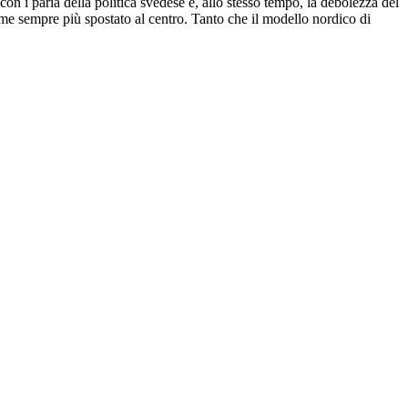
con i paria della politica svedese e, allo stesso tempo, la debolezza del
e sempre più spostato al centro. Tanto che il modello nordico di