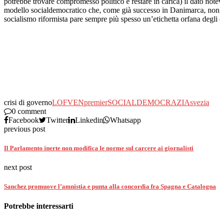
potrebbe trovare compromesso politico e restare in carica) il dato notevo
modello socialdemocratico che, come già successo in Danimarca, non s
socialismo riformista pare sempre più spesso un’etichetta orfana degli o
crisi di governo
LOFVEN
premier
SOCIALDEMOCRAZIA
svezia
0 comment
Facebook
Twitter
Linkedin
Whatsapp
previous post
Il Parlamento inerte non modifica le norme sul carcere ai giornalisti
next post
Sanchez promuove l’amnistia e punta alla concordia fra Spagna e Catalogna
Potrebbe interessarti