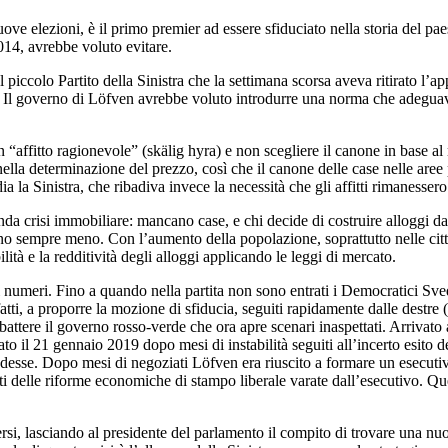
ve elezioni, è il primo premier ad essere sfiduciato nella storia del paes
014, avrebbe voluto evitare.
al piccolo Partito della Sinistra che la settimana scorsa aveva ritirato l’
ne. Il governo di Löfven avrebbe voluto introdurre una norma che adeguava 
n “affitto ragionevole” (skälig hyra) e non scegliere il canone in base 
lla determinazione del prezzo, così che il canone delle case nelle aree 
a la Sinistra, che ribadiva invece la necessità che gli affitti rimanessero 
a crisi immobiliare: mancano case, e chi decide di costruire alloggi da
i sono sempre meno. Con l’aumento della popolazione, soprattutto nelle cit
lità e la redditività degli alloggi applicando le leggi di mercato.
 numeri. Fino a quando nella partita non sono entrati i Democratici Svedes
nfatti, a proporre la mozione di sfiducia, seguiti rapidamente dalle destre 
attere il governo rosso-verde che ora apre scenari inaspettati. Arrivato
iato il 21 gennaio 2019 dopo mesi di instabilità seguiti all’incerto esit
desse. Dopo mesi di negoziati Löfven era riuscito a formare un esecutiv
nti delle riforme economiche di stampo liberale varate dall’esecutivo. Q
ersi, lasciando al presidente del parlamento il compito di trovare una nu