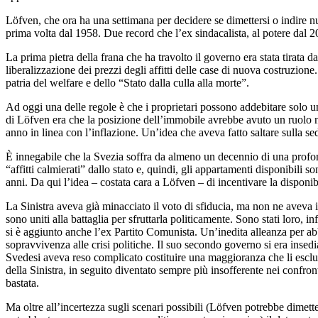
Löfven, che ora ha una settimana per decidere se dimettersi o indire nuo
prima volta dal 1958. Due record che l’ex sindacalista, al potere dal 2
La prima pietra della frana che ha travolto il governo era stata tirata d
liberalizzazione dei prezzi degli affitti delle case di nuova costruzio
patria del welfare e dello “Stato dalla culla alla morte”.
Ad oggi una delle regole è che i proprietari possono addebitare solo u
di Löfven era che la posizione dell’immobile avrebbe avuto un ruolo ne
anno in linea con l’inflazione. Un’idea che aveva fatto saltare sulla sedi
È innegabile che la Svezia soffra da almeno un decennio di una profond
“affitti calmierati” dallo stato e, quindi, gli appartamenti disponibil
anni. Da qui l’idea – costata cara a Löfven – di incentivare la disponibi
La Sinistra aveva già minacciato il voto di sfiducia, ma non ne aveva i
sono uniti alla battaglia per sfruttarla politicamente. Sono stati loro, i
si è aggiunto anche l’ex Partito Comunista. Un’inedita alleanza per abb
sopravvivenza alle crisi politiche. Il suo secondo governo si era insed
Svedesi aveva reso complicato costituire una maggioranza che li esclu
della Sinistra, in seguito diventato sempre più insofferente nei confro
bastata.
Ma oltre all’incertezza sugli scenari possibili (Löfven potrebbe dimett