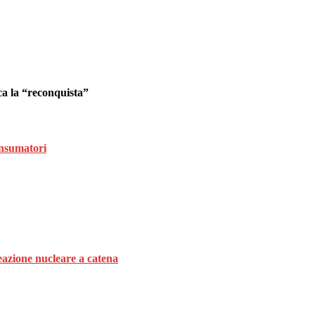
ca la “reconquista”
onsumatori
eazione nucleare a catena