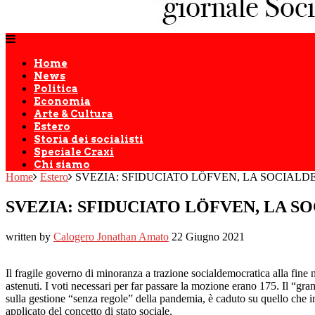
Home
News
Politica
Economia
Arte & Cultura
Estero
Storia dei socialisti
Speciale Craxi
Chi siamo
Home
Estero
SVEZIA: SFIDUCIATO LÖFVEN, LA SOCIA
SVEZIA: SFIDUCIATO LÖFVEN, LA 
written by
Calogero Jonathan Amato
22 Giugno 2021
Il fragile governo di minoranza a trazione socialdemocratica alla fine 
astenuti. I voti necessari per far passare la mozione erano 175. Il “gr
sulla gestione “senza regole” della pandemia, è caduto su quello che in 
applicato del concetto di stato sociale.