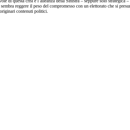
le di questa crisi è l’alleanza della Sinistra – seppure solo strategica – 
embra reggere il peso del compromesso con un elettorato che si presum
riginari contenuti politici.