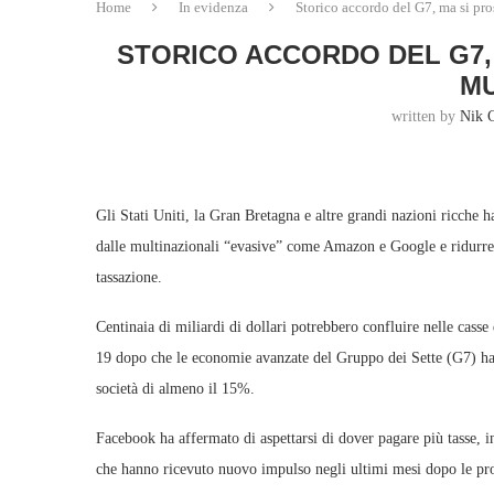
Home
In evidenza
Storico accordo del G7, ma si pro
STORICO ACCORDO DEL G7,
MU
written by
Nik 
Gli Stati Uniti, la Gran Bretagna e altre grandi nazioni ricche 
dalle multinazionali “evasive” come Amazon e Google e ridurre il
tassazione.
Centinaia di miliardi di dollari potrebbero confluire nelle cass
19 dopo che le economie avanzate del Gruppo dei Sette (G7) han
società di almeno il 15%.
Facebook ha affermato di aspettarsi di dover pagare più tasse, in
che hanno ricevuto nuovo impulso negli ultimi mesi dopo le pro