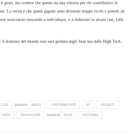
 il gesto, ma credere che questa sia una vittoria per chi contribuisce in
nui. La verità è che questi giganti sono diventati troppo ricchi e potenti da
prie scorciatoie riuscendo a individuare, o a elaborare in alcuni casi, falle
per il dominio del mondo non sarà guidata dagli Stati ma dalle High Tech.
amazon
LLEN
APPLE
CONTRIBUENTI
G7
GIGANTI
tassetax
 UNITI
TASSAZIONE
TECH
VITTORIA