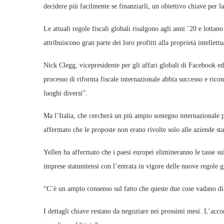
decidere più facilmente se finanziarli, un obiettivo chiave per 
Le attuali regole fiscali globali risalgono agli anni ’20 e lotta
attribuiscono gran parte dei loro profitti alla proprietà intellett
Nick Clegg, vicepresidente per gli affari globali di Facebook e
processo di riforma fiscale internazionale abbia successo e rico
luoghi diversi”.
Ma l’Italia, che cercherà un più ampio sostegno internazionale 
affermato che le proposte non erano rivolte solo alle aziende sta
Yellen ha affermato che i paesi europei elimineranno le tasse sui 
imprese statunitensi con l’entrata in vigore delle nuove regole g
“C’è un ampio consenso sul fatto che queste due cose vadano di 
I dettagli chiave restano da negoziare nei prossimi mesi. L’acco