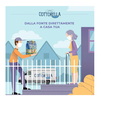
I DEMOCRATICI TEMONO CHE
SALVINI, SANTANCHÉ E I
NETANYAHU POSSA AVER
GOVERNO DEGLI INTOCCAB
CONDANNATO...
3 Aprile 2024