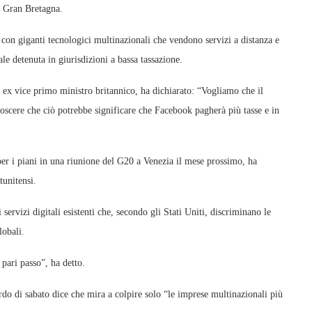
la Gran Bretagna.
no con giganti tecnologici multinazionali che vendono servizi a distanza e
uale detenuta in giurisdizioni a bassa tassazione.
d ex vice primo ministro britannico, ha dichiarato: “Vogliamo che il
noscere che ciò potrebbe significare che Facebook pagherà più tasse e in
per i piani in una riunione del G20 a Venezia il mese prossimo, ha
tunitensi.
servizi digitali esistenti che, secondo gli Stati Uniti, discriminano le
lobali.
pari passo”, ha detto.
rdo di sabato dice che mira a colpire solo “le imprese multinazionali più