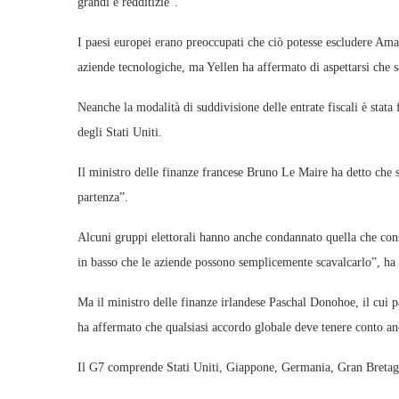
grandi e redditizie”.
I paesi europei erano preoccupati che ciò potesse escludere Amaz
aziende tecnologiche, ma Yellen ha affermato di aspettarsi che s
Neanche la modalità di suddivisione delle entrate fiscali è stat
degli Stati Uniti.
Il ministro delle finanze francese Bruno Le Maire ha detto che 
partenza”.
Alcuni gruppi elettorali hanno anche condannato quella che con
in basso che le aziende possono semplicemente scavalcarlo”, ha
Ma il ministro delle finanze irlandese Paschal Donohoe, il cui p
ha affermato che qualsiasi accordo globale deve tenere conto an
Il G7 comprende Stati Uniti, Giappone, Germania, Gran Bretagn