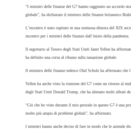
“I ministri delle finanze del G7 hanno raggiunto un accordo stori
globale”, ha dichiarato il ministro delle finanze britannico Ris
L’incontro è stato ospitato in una sontuosa dimora del XIX sec
incontro per i ministri delle finanze dall’inizio della pandemia.
Il segretario al Tesoro degli Stati Uniti Janet Yellen ha afferma
ha definito una corsa al ribasso sulla tassazione globale.
Il ministro delle finanze tedesco Olaf Scholz ha affermato che l’
Yellen ha anche visto la riunione del G7 come un ritorno al mul
degli Stati Uniti Donald Trump, che ha alienato molti alleati deg
“Ciò che ho visto durante il mio periodo in questo G7 è una pr
molto più ampia di problemi globali”, ha affermato.
I ministri hanno anche deciso di fare in modo che le aziende dic