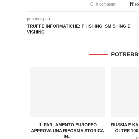
0 comment
Fac
previous post
TRUFFE INFORMATICHE: PHISHING, SMISHING E
VISHING
POTREBB
RTI DEL
IL PARLAMENTO EUROPEO
RUSSIA E K
A...
APPROVA UNA RIFORMA STORICA
OLTRE 100.
IN...
1