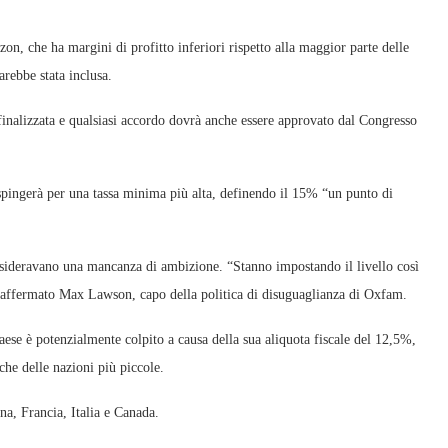
on, che ha margini di profitto inferiori rispetto alla maggior parte delle
arebbe stata inclusa.
a finalizzata e qualsiasi accordo dovrà anche essere approvato dal Congresso
spingerà per una tassa minima più alta, definendo il 15% “un punto di
sideravano una mancanza di ambizione. “Stanno impostando il livello così
 affermato Max Lawson, capo della politica di disuguaglianza di Oxfam.
aese è potenzialmente colpito a causa della sua aliquota fiscale del 12,5%,
che delle nazioni più piccole.
a, Francia, Italia e Canada.