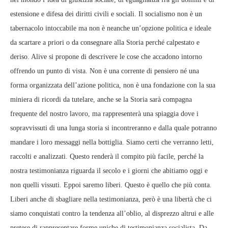
estensione e difesa dei diritti civili e sociali. Il socialismo non è un
tabernacolo intoccabile ma non è neanche un’opzione politica e ideale
da scartare a priori o da consegnare alla Storia perché calpestato e
deriso. Alive si propone di descrivere le cose che accadono intorno
offrendo un punto di vista. Non è una corrente di pensiero né una
forma organizzata dell’azione politica, non è una fondazione con la sua
miniera di ricordi da tutelare, anche se la Storia sarà compagna
frequente del nostro lavoro, ma rappresenterà una spiaggia dove i
sopravvissuti di una lunga storia si incontreranno e dalla quale potranno
mandare i loro messaggi nella bottiglia. Siamo certi che verranno letti,
raccolti e analizzati. Questo renderà il compito più facile, perché la
nostra testimonianza riguarda il secolo e i giorni che abitiamo oggi e
non quelli vissuti. Eppoi saremo liberi. Questo è quello che più conta.
Liberi anche di sbagliare nella testimonianza, però è una libertà che ci
siamo conquistati contro la tendenza all’oblio, al disprezzo altrui e alle
pretese di rappresentare forme uniche di testimonianza socialista. Da