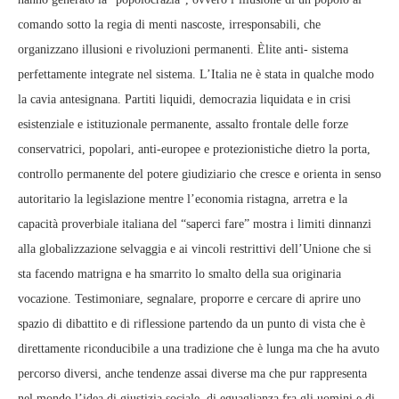
comando sotto la regia di menti nascoste, irresponsabili, che
organizzano illusioni e rivoluzioni permanenti. Èlite anti- sistema
perfettamente integrate nel sistema. L’Italia ne è stata in qualche modo
la cavia antesignana. Partiti liquidi, democrazia liquidata e in crisi
esistenziale e istituzionale permanente, assalto frontale delle forze
conservatrici, popolari, anti-europee e protezionistiche dietro la porta,
controllo permanente del potere giudiziario che cresce e orienta in senso
autoritario la legislazione mentre l’economia ristagna, arretra e la
capacità proverbiale italiana del “saperci fare” mostra i limiti dinnanzi
alla globalizzazione selvaggia e ai vincoli restrittivi dell’Unione che si
sta facendo matrigna e ha smarrito lo smalto della sua originaria
vocazione. Testimoniare, segnalare, proporre e cercare di aprire uno
spazio di dibattito e di riflessione partendo da un punto di vista che è
direttamente riconducibile a una tradizione che è lunga ma che ha avuto
percorso diversi, anche tendenze assai diverse ma che pur rappresenta
nel mondo l’idea di giustizia sociale, di eguaglianza fra gli uomini e di