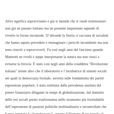
Alive significa sopravvissuto e già si intende che si vuole testimoniare
non già un passato lontano ma un presente inquietante sapendo di
viverlo in forme incomode. D’altronde la Storia ci racconta di socialisti
che hanno saputo prevedere e immaginare i pericoli incombenti ma non
sono riusciti a sopravviverli. Fu così negli anni del fascismo quando
Matteotti ne rivelò e seppe interpretarne la natura ma non riuscì a
evitarne la ferocia. È stato così negli anni della cosiddetta “Rivoluzione
italiana” niente altro che il laboratorio e l’incubatrice di sistemi sociali
nei quali la democrazia formale, sorretta sulle fondamenta dei partiti
espressione popolare, è stata sostituita dalla prevalenza assoluta del
potere finanziario dilagante in tempi di globalizzazione, dal dominio
delle reti sociali presto trasformatesi nello strumento più formidabile
dell’espressione di passioni politiche moltitudinarie e incontrollate che
hanno generato la “popolocrazia”, ovvero l’illusione di un popolo al