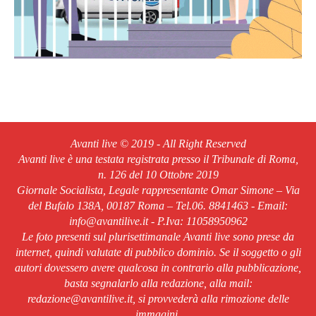
Avanti live © 2019 - All Right Reserved
Avanti live è una testata registrata presso il Tribunale di Roma,
n. 126 del 10 Ottobre 2019
Giornale Socialista, Legale rappresentante Omar Simone – Via
del Bufalo 138A, 00187 Roma – Tel.06. 8841463 - Email:
info@avantilive.it - P.Iva: 11058950962
Le foto presenti sul plurisettimanale Avanti live sono prese da
internet, quindi valutate di pubblico dominio. Se il soggetto o gli
autori dovessero avere qualcosa in contrario alla pubblicazione,
basta segnalarlo alla redazione, alla mail:
redazione@avantilive.it, si provvederà alla rimozione delle
immagini.