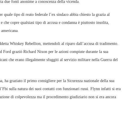
cita due fonti anonime a conoscenza della vicenda.
 quale tipo di reato federale l’ex sindaco abbia chiesto la grazia al
e che copre qualsiasi tipo di accusa e condanna è piuttosto insolita,
a americana.
detta Whiskey Rebellion, mettendoli al riparo dall’accusa di tradimento.
d Ford graziò Richard Nixon per le azioni compiute durante la sua
ani che erano illegalmente sfuggiti al servizio militare nella Guerra del
a, ha graziato il primo consigliere per la Sicurezza nazionale della sua
bi sulla natura dei suoi contatti con funzionari russi. Flynn infatti si era
razione di colpevolezza ma il procedimento giudiziario non si era ancora