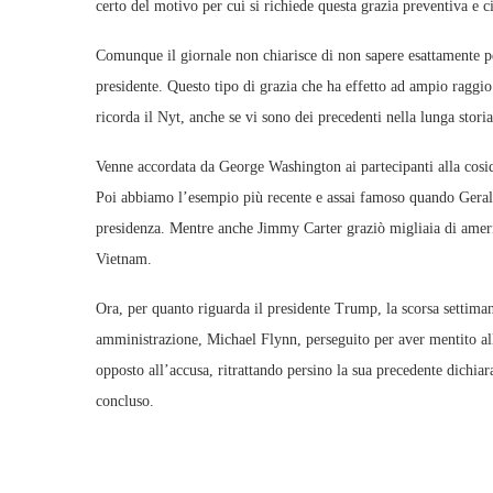
certo del motivo per cui si richiede questa grazia preventiva e 
Comunque il giornale non chiarisce di non sapere esattamente per
presidente. Questo tipo di grazia che ha effetto ad ampio raggio 
ricorda il Nyt, anche se vi sono dei precedenti nella lunga stori
Venne accordata da George Washington ai partecipanti alla cosid
Poi abbiamo l’esempio più recente e assai famoso quando Geral
presidenza. Mentre anche Jimmy Carter graziò migliaia di americ
Vietnam.
Ora, per quanto riguarda il presidente Trump, la scorsa settiman
amministrazione, Michael Flynn, perseguito per aver mentito all’F
opposto all’accusa, ritrattando persino la sua precedente dichia
concluso.