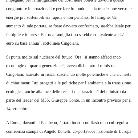
impegnato per la mitigazione dei costi delle bollette dovuti a queste
congiunture internazionali e per fare in modo che la transizione verso le
energie più sostenibili sia rapida e non penalizzi le famiglie. Un
aumento di tale portata, se fosse davvero confermato, sarebbe letale per
famiglie e imprese. Per una famiglia tipo sarebbe equivalente a 247
euro su base annua”, sottolinea Cingolani.
Si punta molto sul nucleare del futuro. Ora “si stanno affacciando
tecnologie di quarta generazione”, aveva dichiarato il ministro
Cingolani, laureato in fisica, suscitando molte polemiche e una richiesta
di chiarimenti “sui progetti e le politiche per l’ambiente e la transizione
ecologica, anche alla luce delle recenti dichiarazioni” del ministro da
parte del leader del M5S, Giuseppe Conte, in un incontro previsto per il
14 settembre.
A Roma, davanti al Pantheon, è stato indetto un flash mob cui seguirà
conferenza stampa di Angelo Bonelli, co-portavoce nazionale di Europa