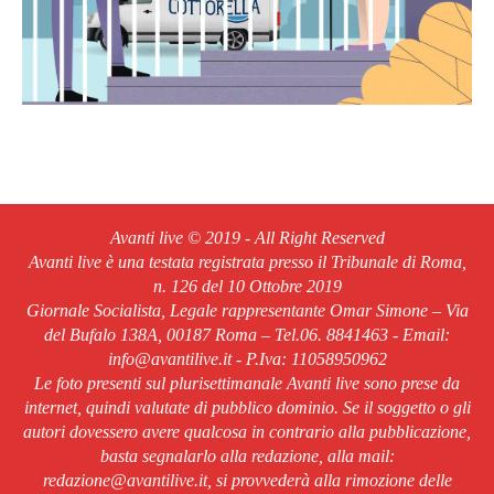
Avanti live © 2019 - All Right Reserved
Avanti live è una testata registrata presso il Tribunale di Roma,
n. 126 del 10 Ottobre 2019
Giornale Socialista, Legale rappresentante Omar Simone – Via
del Bufalo 138A, 00187 Roma – Tel.06. 8841463 - Email:
info@avantilive.it - P.Iva: 11058950962
Le foto presenti sul plurisettimanale Avanti live sono prese da
internet, quindi valutate di pubblico dominio. Se il soggetto o gli
autori dovessero avere qualcosa in contrario alla pubblicazione,
basta segnalarlo alla redazione, alla mail:
redazione@avantilive.it, si provvederà alla rimozione delle