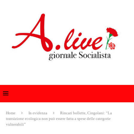
Home
In evidenza
Rincari bollette, Cingolani: “La
transizione ecologica non può essere fatta a spese delle categorie
vulnerabili”