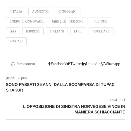
#ITALIA
AUMENTO
CINGOLANI
famiglie
ENERGIE RINNOVABILI
FISSIONE
FUSIONE
GAS
IMPRESE
ITALIANI
LUCE
NUCLEARE
RINCARI
0 comment
Facebook
Twitter
Linkedin
Whatsapp
previous post
SONO PASSATI 25 ANNI DALLA SCOMPARSA DI TUPAC
SHAKUR
next post
L’OPPOSIZIONE DI SINISTRA NORVEGESE VINCE IN
MANIERA SCHIACCIANTE