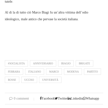
tutele.
Al di la di tutto ciò Marco Biagi fu un’altra vittima dell’odio
ideologico, male antico che pervase la società italiana.
#SOCIALISTA
ANNIVERSARIO
BIAGIO
BRIGATE
FERRARA
ITALIANO
MARCO
MODENA
PARTITO
ROSSE
UCCISO
UNIVERSITÀ
0 comment
Facebook
Twitter
Linkedin
Whatsapp