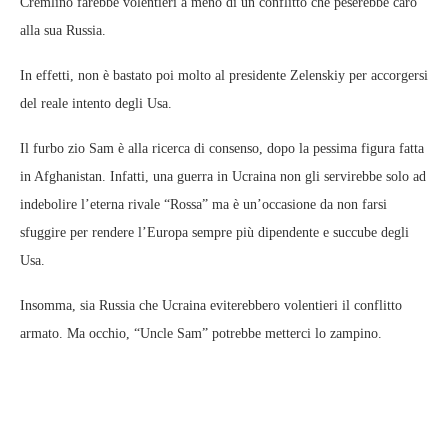
Cremlino farebbe volentieri a meno di un conflitto che peserebbe caro
alla sua Russia.
In effetti, non è bastato poi molto al presidente Zelenskiy per accorgersi
del reale intento degli Usa.
Il furbo zio Sam è alla ricerca di consenso, dopo la pessima figura fatta
in Afghanistan. Infatti, una guerra in Ucraina non gli servirebbe solo ad
indebolire l’eterna rivale “Rossa” ma è un’occasione da non farsi
sfuggire per rendere l’Europa sempre più dipendente e succube degli
Usa.
Insomma, sia Russia che Ucraina eviterebbero volentieri il conflitto
armato. Ma occhio, “Uncle Sam” potrebbe metterci lo zampino.