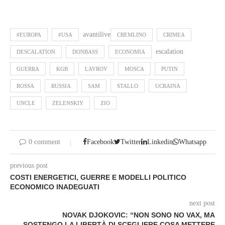
avantilive
#EUROPA
#USA
CREMLINO
CRIMEA
escalation
DESCALATION
DONBASS
ECONOMIA
GUERRA
KGB
LAVROV
MOSCA
PUTIN
ROSSA
RUSSIA
SAM
STALLO
UCRAINA
UNCLE
ZELENSKIY
ZIO
0 comment
Facebook
Twitter
Linkedin
Whatsapp
previous post
COSTI ENERGETICI, GUERRE E MODELLI POLITICO
ECONOMICO INADEGUATI
next post
NOVAK DJOKOVIC: “NON SONO NO VAX, MA
SOSTENGO LA LIBERTÀ DI SCEGLIERE COSA METTERE