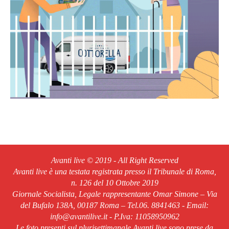
Avanti live © 2019 - All Right Reserved
Avanti live è una testata registrata presso il Tribunale di Roma,
n. 126 del 10 Ottobre 2019
Giornale Socialista, Legale rappresentante Omar Simone – Via
del Bufalo 138A, 00187 Roma – Tel.06. 8841463 - Email:
info@avantilive.it - P.Iva: 11058950962
Le foto presenti sul plurisettimanale Avanti live sono prese da