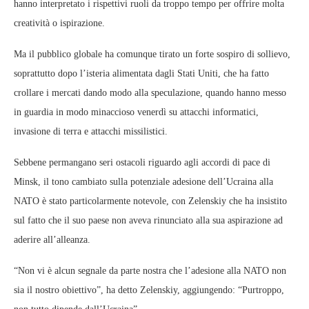
hanno interpretato i rispettivi ruoli da troppo tempo per offrire molta
creatività o ispirazione.
Ma il pubblico globale ha comunque tirato un forte sospiro di sollievo,
soprattutto dopo l’isteria alimentata dagli Stati Uniti, che ha fatto
crollare i mercati dando modo alla speculazione, quando hanno messo
in guardia in modo minaccioso venerdì su attacchi informatici,
invasione di terra e attacchi missilistici.
Sebbene permangano seri ostacoli riguardo agli accordi di pace di
Minsk, il tono cambiato sulla potenziale adesione dell’Ucraina alla
NATO è stato particolarmente notevole, con Zelenskiy che ha insistito
sul fatto che il suo paese non aveva rinunciato alla sua aspirazione ad
aderire all’alleanza.
“Non vi è alcun segnale da parte nostra che l’adesione alla NATO non
sia il nostro obiettivo”, ha detto Zelenskiy, aggiungendo: “Purtroppo,