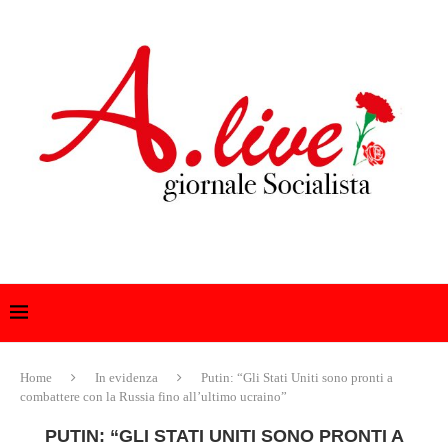
Home
In evidenza
Putin: “Gli Stati Uniti sono pronti a
combattere con la Russia fino all’ultimo ucraino”
PUTIN: “GLI STATI UNITI SONO PRONTI A