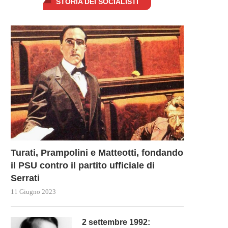
STORIA DEI SOCIALISTI
Russia e Cina a colloquio
16 Maggio 2024
Turati, Prampolini e Matteotti, fondando
LE FORZE ISRAELIANE INVA
il PSU contro il partito ufficiale di
GAZA DA NORD A...
Serrati
14 Maggio 2024
11 Giugno 2023
2 settembre 1992: