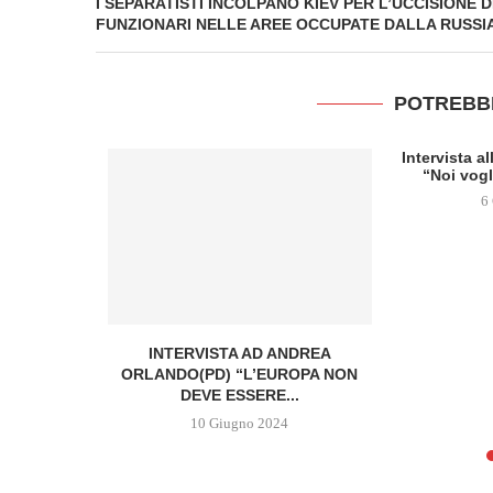
I SEPARATISTI INCOLPANO KIEV PER L’UCCISIONE D
FUNZIONARI NELLE AREE OCCUPATE DALLA RUSSI
POTREBB
Intervista a
“Noi vogl
6
TTEO RENZI
INTERVISTA AD ANDREA
ORLANDO(PD) “L’EUROPA NON
DEVE ESSERE...
10 Giugno 2024