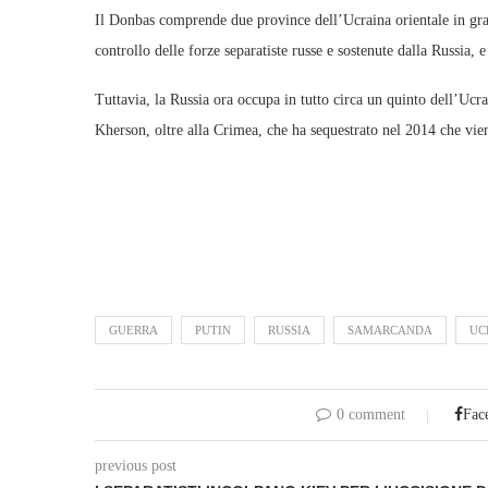
Il Donbas comprende due province dell’Ucraina orientale in gra
controllo delle forze separatiste russe e sostenute dalla Russia,
Tuttavia, la Russia ora occupa in tutto circa un quinto dell’Ucr
Kherson, oltre alla Crimea, che ha sequestrato nel 2014 che viene 
GUERRA
PUTIN
RUSSIA
SAMARCANDA
UC
0 comment
Fac
previous post