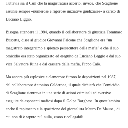
Tuttavia sia il Csm che la magistratura accertò, invece, che Scaglione
assunse sempre «numerose e rigorose iniziative giudiziarie» a carico di
Luciano Liggio.
Bisogna attendere il 1984, quando il collaboratore di giustizia Tommaso
Buscetta, disse al giudice Giovanni Falcone che Scaglione era “un
magistrato integerrimo e spietato persecutore della mafia” e che il suo
omicidio era stato organizzato ed eseguito da Luciano Leggio e dal suo
vice Salvatore Riina e dal cassiere della mafia, Pippo Calò.
Ma ancora più esplosive e clamorose furono le deposizioni nel 1987,
del collaboratore Antonino Calderone, il quale dichiarò che l’omicidio
di Scaglione rientrava in una serie di azioni criminali ed eversive
eseguite da esponenti mafiosi dopo il Golpe Borghese. In quest’ambito
anche il rapimento e la sparizione del giornalista Mauro De Mauro , di
cui non di è saputo più nulla, erano ricollegabili.