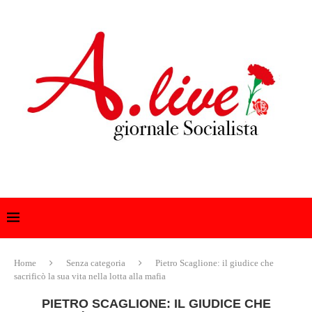
Home
Senza categoria
Pietro Scaglione: il giudice che
sacrificò la sua vita nella lotta alla mafia
PIETRO SCAGLIONE: IL GIUDICE CHE