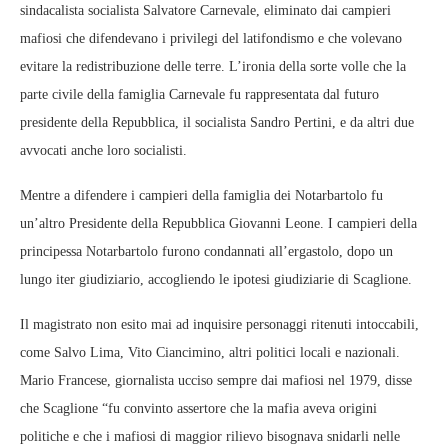
sindacalista socialista Salvatore Carnevale, eliminato dai campieri
mafiosi che difendevano i privilegi del latifondismo e che volevano
evitare la redistribuzione delle terre. L’ironia della sorte volle che la
parte civile della famiglia Carnevale fu rappresentata dal futuro
presidente della Repubblica, il socialista Sandro Pertini, e da altri due
avvocati anche loro socialisti.
Mentre a difendere i campieri della famiglia dei Notarbartolo fu
un’altro Presidente della Repubblica Giovanni Leone. I campieri della
principessa Notarbartolo furono condannati all’ergastolo, dopo un
lungo iter giudiziario, accogliendo le ipotesi giudiziarie di Scaglione.
Il magistrato non esito mai ad inquisire personaggi ritenuti intoccabili,
come Salvo Lima, Vito Ciancimino, altri politici locali e nazionali.
Mario Francese, giornalista ucciso sempre dai mafiosi nel 1979, disse
che Scaglione “fu convinto assertore che la mafia aveva origini
politiche e che i mafiosi di maggior rilievo bisognava snidarli nelle