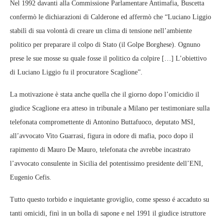
Nel 1992 davanti alla Commissione Parlamentare Antimafia, Buscetta
confermò le dichiarazioni di Calderone ed affermò che “Luciano Liggio
stabilì di sua volontà di creare un clima di tensione nell’ambiente
politico per preparare il colpo di Stato (il Golpe Borghese). Ognuno
prese le sue mosse su quale fosse il politico da colpire […] L’obiettivo
di Luciano Liggio fu il procuratore Scaglione”.
La motivazione è stata anche quella che il giorno dopo l’omicidio il
giudice Scaglione era atteso in tribunale a Milano per testimoniare sulla
telefonata compromettente di Antonino Buttafuoco, deputato MSI,
all’avvocato Vito Guarrasi, figura in odore di mafia, poco dopo il
rapimento di Mauro De Mauro, telefonata che avrebbe incastrato
l’avvocato consulente in Sicilia del potentissimo presidente dell’ENI,
Eugenio Cefis.
Tutto questo torbido e inquietante groviglio, come spesso é accaduto su
tanti omicidi, finì in un bolla di sapone e nel 1991 il giudice istruttore