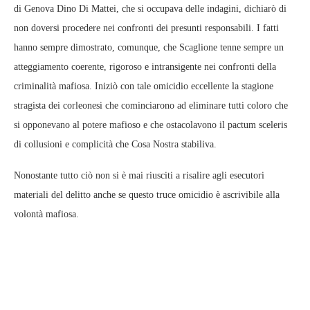
di Genova Dino Di Mattei, che si occupava delle indagini, dichiarò di
non doversi procedere nei confronti dei presunti responsabili. I fatti
hanno sempre dimostrato, comunque, che Scaglione tenne sempre un
atteggiamento coerente, rigoroso e intransigente nei confronti della
criminalità mafiosa. Iniziò con tale omicidio eccellente la stagione
stragista dei corleonesi che cominciarono ad eliminare tutti coloro che
si opponevano al potere mafioso e che ostacolavono il pactum sceleris
di collusioni e complicità che Cosa Nostra stabiliva.
Nonostante tutto ciò non si è mai riusciti a risalire agli esecutori
materiali del delitto anche se questo truce omicidio è ascrivibile alla
volontà mafiosa.