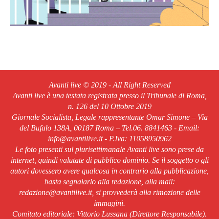
Avanti live © 2019 - All Right Reserved
Avanti live è una testata registrata presso il Tribunale di Roma,
n. 126 del 10 Ottobre 2019
Giornale Socialista, Legale rappresentante Omar Simone – Via
del Bufalo 138A, 00187 Roma – Tel.06. 8841463 - Email:
info@avantilive.it - P.Iva: 11058950962
Le foto presenti sul plurisettimanale Avanti live sono prese da
internet, quindi valutate di pubblico dominio. Se il soggetto o gli
autori dovessero avere qualcosa in contrario alla pubblicazione,
basta segnalarlo alla redazione, alla mail:
redazione@avantilive.it, si provvederà alla rimozione delle
immagini.
Comitato editoriale: Vittorio Lussana (Direttore Responsabile).