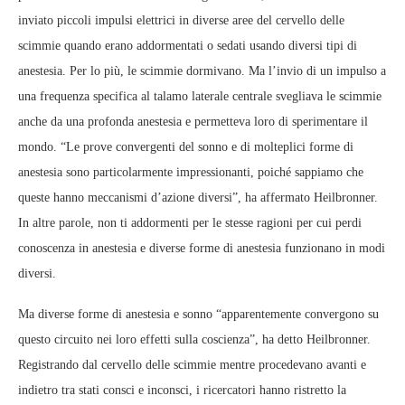
inviato piccoli impulsi elettrici in diverse aree del cervello delle
scimmie quando erano addormentati o sedati usando diversi tipi di
anestesia. Per lo più, le scimmie dormivano. Ma l’invio di un impulso a
una frequenza specifica al talamo laterale centrale svegliava le scimmie
anche da una profonda anestesia e permetteva loro di sperimentare il
mondo. “Le prove convergenti del sonno e di molteplici forme di
anestesia sono particolarmente impressionanti, poiché sappiamo che
queste hanno meccanismi d’azione diversi”, ha affermato Heilbronner.
In altre parole, non ti addormenti per le stesse ragioni per cui perdi
conoscenza in anestesia e diverse forme di anestesia funzionano in modi
diversi.
Ma diverse forme di anestesia e sonno “apparentemente convergono su
questo circuito nei loro effetti sulla coscienza”, ha detto Heilbronner.
Registrando dal cervello delle scimmie mentre procedevano avanti e
indietro tra stati consci e inconsci, i ricercatori hanno ristretto la