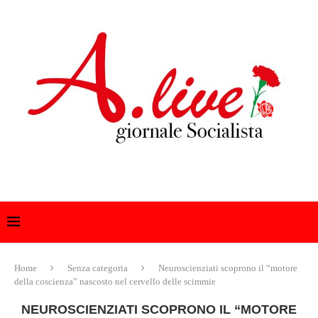
Home
Senza categoria
Neuroscienziati scoprono il “motore
della coscienza” nascosto nel cervello delle scimmie
NEUROSCIENZIATI SCOPRONO IL “MOTORE