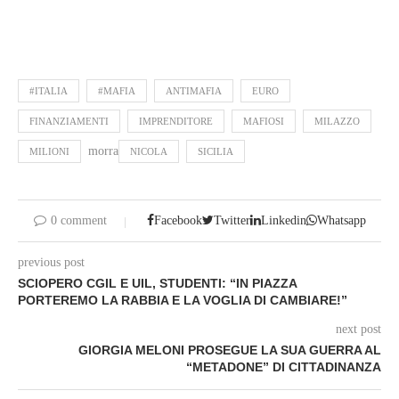
#ITALIA
#MAFIA
ANTIMAFIA
EURO
FINANZIAMENTI
IMPRENDITORE
MAFIOSI
MILAZZO
morra
MILIONI
NICOLA
SICILIA
0 comment
Facebook
Twitter
Linkedin
Whatsapp
previous post
SCIOPERO CGIL E UIL, STUDENTI: “IN PIAZZA
PORTEREMO LA RABBIA E LA VOGLIA DI CAMBIARE!”
next post
GIORGIA MELONI PROSEGUE LA SUA GUERRA AL
“METADONE” DI CITTADINANZA