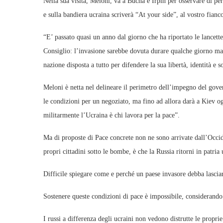
Nella sua visita, Meloni, va a Bucha e Irpin per osservare di pe
e sulla bandiera ucraina scriverà “At your side”, al vostro fianc
“E’ passato quasi un anno dal giorno che ha riportato le lancette
Consiglio: l’invasione sarebbe dovuta durare qualche giorno ma n
nazione disposta a tutto per difendere la sua libertà, identità e s
Meloni è netta nel delineare il perimetro dell’impegno del gover
le condizioni per un negoziato, ma fino ad allora darà a Kiev og
militarmente l’Ucraina è chi lavora per la pace”.
Ma di proposte di Pace concrete non ne sono arrivate dall’Occide
propri cittadini sotto le bombe, è che la Russia ritorni in patria
Difficile spiegare come e perché un paese invasore debba lasciar
Sostenere queste condizioni di pace è impossibile, considerando 
I russi a differenza degli ucraini non vedono distrutte le propri