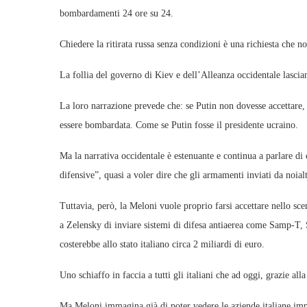
bombardamenti 24 ore su 24.
Chiedere la ritirata russa senza condizioni è una richiesta che no
La follia del governo di Kiev e dell’Alleanza occidentale lascian
La loro narrazione prevede che: se Putin non dovesse accettare, 
essere bombardata. Come se Putin fosse il presidente ucraino.
Ma la narrativa occidentale è estenuante e continua a parlare di
difensive”, quasi a voler dire che gli armamenti inviati da noia
Tuttavia, però, la Meloni vuole proprio farsi accettare nello scen
a Zelensky di inviare sistemi di difesa antiaerea come Samp-T, 
costerebbe allo stato italiano circa 2 miliardi di euro.
Uno schiaffo in faccia a tutti gli italiani che ad oggi, grazie all
Ma Meloni immagina già di poter vedere le aziende italiane imp