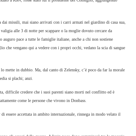
dato a Kiev, fosse stato lui il presidente del Consiglio, aggiungendo
dai missili, mai siano arrivati con i carri armati nel giardino di casa sua,
valigia alle 3 di notte per scappare o la moglie dovuto cercare da
o auguro pace a tutte le famiglie italiane, anche a chi non sostiene
glio che vengano qui a vedere con i propri occhi, vedano la scia di sangue
 lo mette in dubbio. Ma, dal canto di Zelensky, c’è poco da far la morale
edia si plachi; anzi.
, difficile credere che i suoi parenti siano morti nel conflitto ed è
 esattamente come le persone che vivono in Donbass.
di essere accettata in ambito internazionale, rinnega in modo velato il