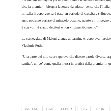
dice la premier – bisogna lavorare da adesso, penso che l’Italia 
In Italia il dopo guerra è stato un periodo di crescita e sviluppo
anno potremo parlare di miracolo ucraino, questo è l’impegno c
è con voi, vi siamo debitori e non vi dimenticheremo”.
La sceneggiata di Meloni giunge al termine e, dopo aver lasciat
Vladimir Putin.
“Una parte del mio cuore sperava che dicesse parole diverse, a
sentita”, un po’ come quella messa in pratica dalla premier in qu
#MELONI
ARMI
GUERRA
KIEV
PUTIN