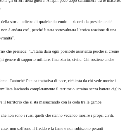
rsona gli orrori della guerra. A Irpin poco dopo camminerà tra le macerie,
o.
 della storia indietro di qualche decennio – ricorda la presidente del
on è andata così, perché è stata sottovalutata l’eroica reazione di una
ovranità”.
no che presiede: “L’Italia darà ogni possibile assistenza perché si creino
ni genere di supporto militare, finanziario, civile. Chi sostiene anche
nte. Tantoché l’unica trattativa di pace, richiesta da chi vede morire i
 umiliata lasciando completamente il territorio ucraino senza battere ciglio.
e il territorio che si sta massacrando con la coda tra le gambe.
che non sono i russi quelli che stanno vedendo morire i propri civili.
e case, non soffrono il freddo e la fame e non subiscono pesanti