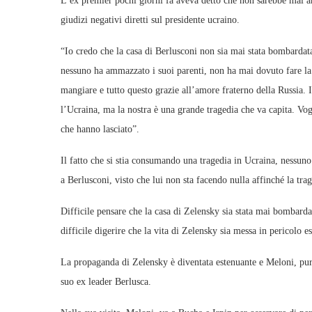
L’ex premier pochi giorni fa aveva detto che non sarebbe mai an
giudizi negativi diretti sul presidente ucraino.
“Io credo che la casa di Berlusconi non sia mai stata bombardata 
nessuno ha ammazzato i suoi parenti, non ha mai dovuto fare la 
mangiare e tutto questo grazie all’amore fraterno della Russia. I
l’Ucraina, ma la nostra è una grande tragedia che va capita. Vo
che hanno lasciato”.
Il fatto che si stia consumando una tragedia in Ucraina, nessuno
a Berlusconi, visto che lui non sta facendo nulla affinché la trag
Difficile pensare che la casa di Zelensky sia stata mai bombardata
difficile digerire che la vita di Zelensky sia messa in pericolo
La propaganda di Zelensky è diventata estenuante e Meloni, pur 
suo ex leader Berlusca.