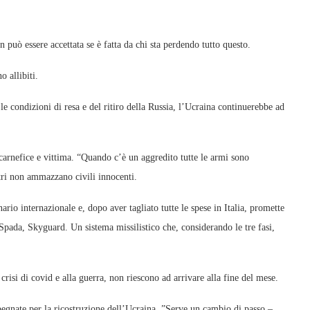
n può essere accettata se è fatta da chi sta perdendo tutto questo.
o allibiti.
le condizioni di resa e del ritiro della Russia, l’Ucraina continuerebbe ad
 carnefice e vittima. “Quando c’è un aggredito tutte le armi sono
ltri non ammazzano civili innocenti.
ario internazionale e, dopo aver tagliato tutte le spese in Italia, promette
Spada, Skyguard. Un sistema missilistico che, considerando le tre fasi,
a crisi di covid e alla guerra, non riescono ad arrivare alla fine del mese.
egnate per la ricostruzione dell’Ucraina. ”Serve un cambio di passo –