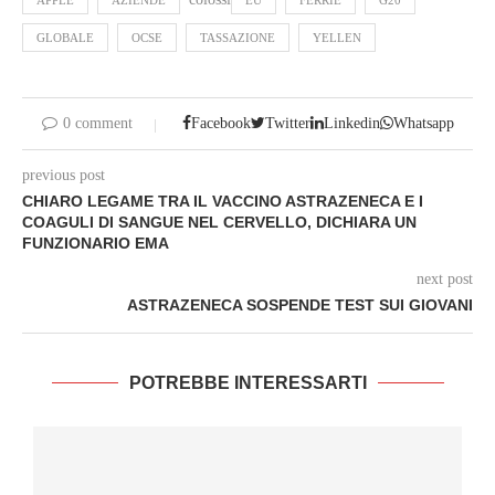
APPLE
AZIENDE
EU
FERRIE
G20
GLOBALE
OCSE
TASSAZIONE
YELLEN
0 comment
Facebook
Twitter
Linkedin
Whatsapp
previous post
CHIARO LEGAME TRA IL VACCINO ASTRAZENECA E I
COAGULI DI SANGUE NEL CERVELLO, DICHIARA UN
FUNZIONARIO EMA
next post
ASTRAZENECA SOSPENDE TEST SUI GIOVANI
POTREBBE INTERESSARTI
I