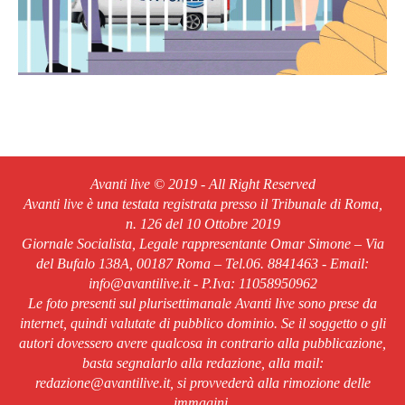
Avanti live © 2019 - All Right Reserved
Avanti live è una testata registrata presso il Tribunale di Roma,
n. 126 del 10 Ottobre 2019
Giornale Socialista, Legale rappresentante Omar Simone – Via
del Bufalo 138A, 00187 Roma – Tel.06. 8841463 - Email:
info@avantilive.it - P.Iva: 11058950962
Le foto presenti sul plurisettimanale Avanti live sono prese da
internet, quindi valutate di pubblico dominio. Se il soggetto o gli
autori dovessero avere qualcosa in contrario alla pubblicazione,
basta segnalarlo alla redazione, alla mail:
redazione@avantilive.it, si provvederà alla rimozione delle
immagini.