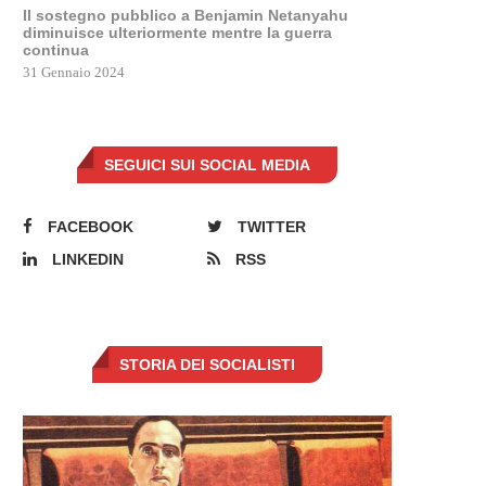
Il sostegno pubblico a Benjamin Netanyahu
diminuisce ulteriormente mentre la guerra
continua
31 Gennaio 2024
SEGUICI SUI SOCIAL MEDIA
FACEBOOK
TWITTER
LINKEDIN
RSS
STORIA DEI SOCIALISTI
PRIME RICETTE DAL GOVERNO
L’ARMA PIÙ POTENTE DI PU
MELONI PER IL CARO...
CONTRO L’UE È...
5 Novembre 2022
27 Settembre 2022