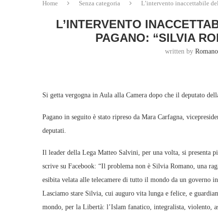
Home
Senza categoria
L’intervento inaccettabile d
L’INTERVENTO INACCETTA
PAGANO: “SILVIA R
written by
Romano
Si getta vergogna in Aula alla Camera dopo che il deputato del
Pagano in seguito è stato ripreso da Mara Carfagna, vicepresiden
deputati.
Il leader della Lega Matteo Salvini, per una volta, si presenta p
scrive su Facebook: “Il problema non è Silvia Romano, una ragazz
esibita velata alle telecamere di tutto il mondo da un governo i
Lasciamo stare Silvia, cui auguro vita lunga e felice, e guardiamo
mondo, per la Libertà: l’Islam fanatico, integralista, violento, a