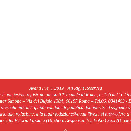
Avanti live © 2019 - All Right Reserved
ve è una testata registrata presso il Tribunale di Roma, n. 126 del 10 Ot
Omar Simone – Via del Bufalo 138A, 00187 Roma – Tel.06. 8841463 - Em
o prese da internet, quindi valutate di pubblico dominio. Se il soggetto o
rlo alla redazione, alla mail: redazione@avantilive.it, si provvederà a
oriale: Vittorio Lussana (Direttore Responsabile). Bobo Craxi (Diretto