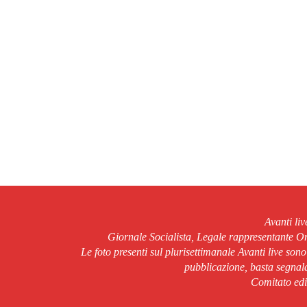
Avanti li
Giornale Socialista, Legale rappresentante 
Le foto presenti sul plurisettimanale Avanti live son
pubblicazione, basta segnala
Comitato edit