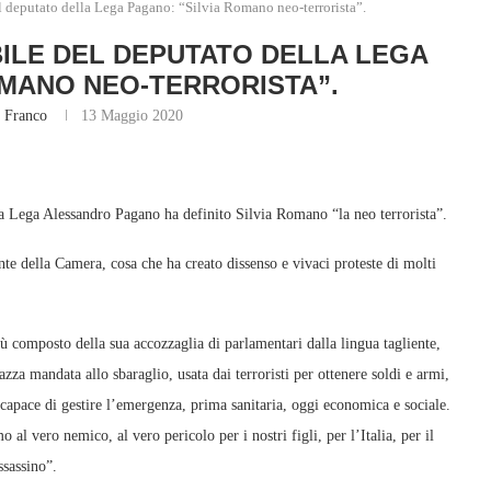
el deputato della Lega Pagano: “Silvia Romano neo-terrorista”.
BILE DEL DEPUTATO DELLA LEGA
OMANO NEO-TERRORISTA”.
 Franco
13 Maggio 2020
la Lega Alessandro Pagano ha definito Silvia Romano “la neo terrorista”.
te della Camera, cosa che ha creato dissenso e vivaci proteste di molti
iù composto della sua accozzaglia di parlamentari dalla lingua tagliente,
a mandata allo sbaraglio, usata dai terroristi per ottenere soldi e armi,
ncapace di gestire l’emergenza, prima sanitaria, oggi economica e sociale.
 al vero nemico, al vero pericolo per i nostri figli, per l’Italia, per il
ssassino”.