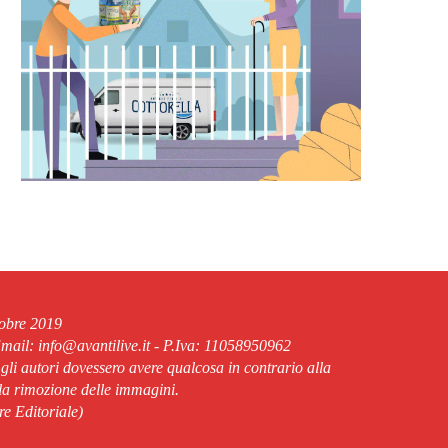
tobre 2019
ail: info@avantilive.it - P.Iva: 11058950962
 gli autori dovessero avere qualcosa in contrario alla
lla rimozione delle immagini.
re Editoriale)