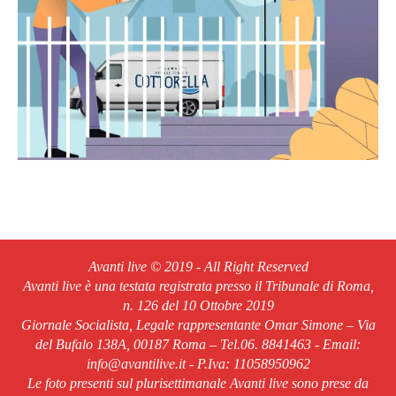
Avanti live © 2019 - All Right Reserved
Avanti live è una testata registrata presso il Tribunale di Roma,
n. 126 del 10 Ottobre 2019
Giornale Socialista, Legale rappresentante Omar Simone – Via
del Bufalo 138A, 00187 Roma – Tel.06. 8841463 - Email:
info@avantilive.it - P.Iva: 11058950962
Le foto presenti sul plurisettimanale Avanti live sono prese da