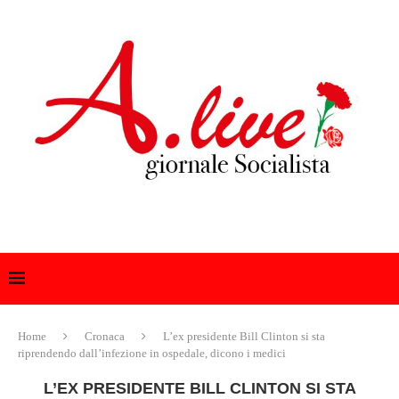
Home
Cronaca
L’ex presidente Bill Clinton si sta
riprendendo dall’infezione in ospedale, dicono i medici
L’EX PRESIDENTE BILL CLINTON SI STA