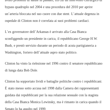
avuto problemi di salute in passato, tra cui un intervento chirurgico di
bypass quadruplo nel 2004 e una procedura del 2010 per aprire
un’arteria bloccata nel suo cuore con due stent. L’attuale degenza in
ospedale di Clinton non è correlata ai suoi problemi cardiaci.
L’ex governatore dell’Arkansas è arrivato alla Casa Bianca
sconfiggendo un presidente in carica, il repubblicano George H.W.
Bush, e prestò servizio durante un periodo di acuta partigianeria a
Washington, foriero dell’attuale aspro stato politico.
Clinton ha vinto la rielezione nel 1996 contro il senatore repubblicano
di lunga data Bob Dole.
Clinton ha sopportato lividi e battaglie politiche contro i repubblicani.
È stato messo sotto accusa nel 1998 dalla Camera dei rappresentanti
guidata dai repubblicani per la sua relazione sessuale con la stagista
della Casa Bianca Monica Lewinsky, ma è rimasto in carica quando il
Senato lo ha assolto nel 1999.