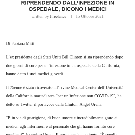
RIPRENDENDO DALL’INFEZIONE IN
OSPEDALE, DICONO I MEDICI
written by
Freelance
15 Ottobre 2021
Di Fabiana Mitti
L’ex presidente degli Stati Uniti Bill Clinton si sta riprendendo dopo
due giorni di cure per un’infezione in un ospedale della California,
hanno detto i suoi medici giovedì.
Il 75enne è stato ricoverato all’Irvine Medical Center dell’Università
della California martedì sera “per un’infezione non COVID-19”, ha
detto su Twitter il portavoce della Clinton, Angel Urena.
“È in via di guarigione, di buon umore e incredibilmente grato ai
medici, agli infermieri e al personale che gli hanno fornito cure
eccellenti”, ha scritto Urena. Il portavoce ha aggiunto: “È sveglio,