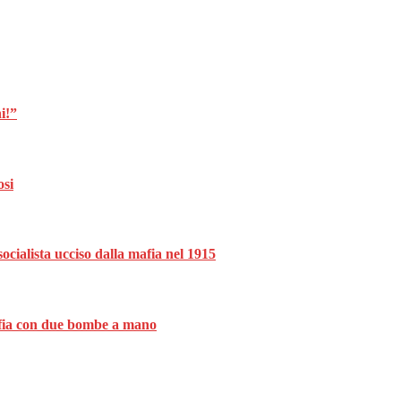
i!”
osi
ocialista ucciso dalla mafia nel 1915
mafia con due bombe a mano