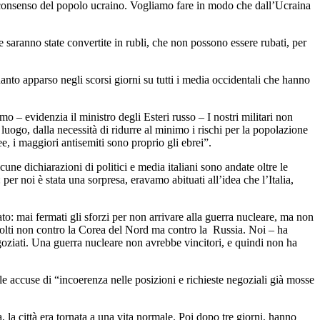
il consenso del popolo ucraino. Vogliamo fare in modo che dall’Ucraina
saranno state convertite in rubli, che non possono essere rubati, per
anto apparso negli scorsi giorni su tutti i media occidentali che hanno
 – evidenzia il ministro degli Esteri russo – I nostri militari non
 luogo, dalla necessità di ridurre al minimo i rischi per la popolazione
e, i maggiori antisemiti sono proprio gli ebrei”.
une dichiarazioni di politici e media italiani sono andate oltre le
er noi è stata una sorpresa, eravamo abituati all’idea che l’Italia,
ato: mai fermati gli sforzi per non arrivare alla guerra nucleare, ma non
ivolti non contro la Corea del Nord ma contro la Russia. Noi – ha
goziati. Una guerra nucleare non avrebbe vincitori, e quindi non ha
e accuse di “incoerenza nelle posizioni e richieste negoziali già mosse
a, la città era tornata a una vita normale. Poi dopo tre giorni, hanno