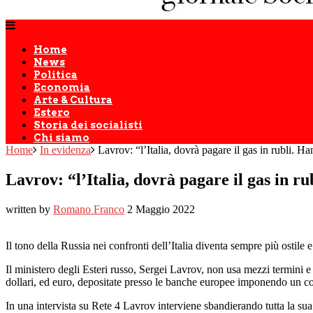
Home
News
Politica
Economia
Arte & Cultura
Estero
Storia dei socialisti
Chi siamo
Home
In evidenza
Lavrov: “l’Italia, dovrà pagare il gas in rubli. H
Lavrov: “l’Italia, dovrà pagare il gas in r
written by
Romano Franco
2 Maggio 2022
Il tono della Russia nei confronti dell’Italia diventa sempre più ostile
Il ministero degli Esteri russo, Sergei Lavrov, non usa mezzi termini e 
dollari, ed euro, depositate presso le banche europee imponendo un c
In una intervista su Rete 4 Lavrov interviene sbandierando tutta la su