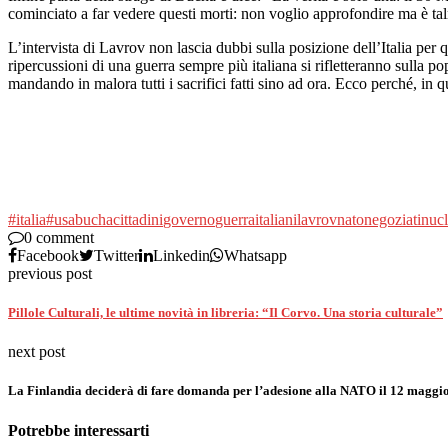
cominciato a far vedere questi morti: non voglio approfondire ma è ta
L’intervista di Lavrov non lascia dubbi sulla posizione dell’Italia per q
ripercussioni di una guerra sempre più italiana si rifletteranno sulla p
mandando in malora tutti i sacrifici fatti sino ad ora. Ecco perché, in 
#italia
#usa
bucha
cittadini
governo
guerra
italiani
lavrov
nato
negoziati
nucl
0 comment
Facebook
Twitter
Linkedin
Whatsapp
previous post
Pillole Culturali, le ultime novità in libreria: “Il Corvo. Una storia culturale”
next post
La Finlandia deciderà di fare domanda per l’adesione alla NATO il 12 maggio, 
Potrebbe interessarti