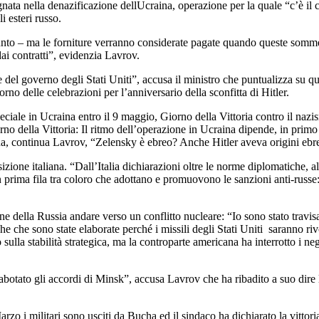
pegnata nella denazificazione dellUcraina, operazione per la quale “c’è 
i esteri russo.
unto – ma le forniture verranno considerate pagate quando queste somme 
ai contratti”, evidenzia Lavrov.
e del governo degli Stati Uniti”, accusa il ministro che puntualizza su qu
rno delle celebrazioni per l’anniversario della sconfitta di Hitler.
iale in Ucraina entro il 9 maggio, Giorno della Vittoria contro il nazismo
orno della Vittoria: Il ritmo dell’operazione in Ucraina dipende, in primo
aina, continua Lavrov, “Zelensky è ebreo? Anche Hitler aveva origini ebre
zione italiana. “Dall’Italia dichiarazioni oltre le norme diplomatiche, alc
prima fila tra coloro che adottano e promuovono le sanzioni anti-russe: p
one della Russia andare verso un conflitto nucleare: “Io sono stato travis
che che sono state elaborate perché i missili degli Stati Uniti saranno r
ulla stabilità strategica, ma la controparte americana ha interrotto i ne
abotato gli accordi di Minsk”, accusa Lavrov che ha ribadito a suo dire l
arzo i militari sono usciti da Bucha ed il sindaco ha dichiarato la vittori