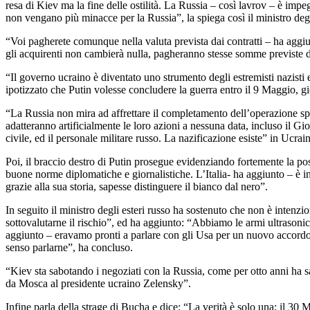
resa di Kiev ma la fine delle ostilità. La Russia – così lavrov – è im
non vengano più minacce per la Russia”, la spiega così il ministro degl
“Voi pagherete comunque nella valuta prevista dai contratti – ha aggi
gli acquirenti non cambierà nulla, pagheranno stesse somme previste d
“Il governo ucraino è diventato uno strumento degli estremisti nazisti 
ipotizzato che Putin volesse concludere la guerra entro il 9 Maggio, gio
“La Russia non mira ad affrettare il completamento dell’operazione spec
adatteranno artificialmente le loro azioni a nessuna data, incluso il Gi
civile, ed il personale militare russo. La nazificazione esiste” in Ucr
Poi, il braccio destro di Putin prosegue evidenziando fortemente la posi
buone norme diplomatiche e giornalistiche. L’Italia- ha aggiunto – è in 
grazie alla sua storia, sapesse distinguere il bianco dal nero”.
In seguito il ministro degli esteri russo ha sostenuto che non è intenzi
sottovalutarne il rischio”, ed ha aggiunto: “Abbiamo le armi ultrasoni
aggiunto – eravamo pronti a parlare con gli Usa per un nuovo accordo s
senso parlarne”, ha concluso.
“Kiev sta sabotando i negoziati con la Russia, come per otto anni ha s
da Mosca al presidente ucraino Zelensky”.
Infine parla della strage di Bucha e dice: “La verità è solo una: il 30 M