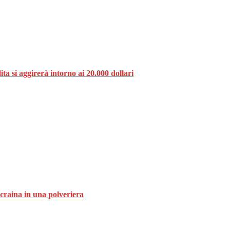
ta si aggirerà intorno ai 20.000 dollari
Ucraina in una polveriera