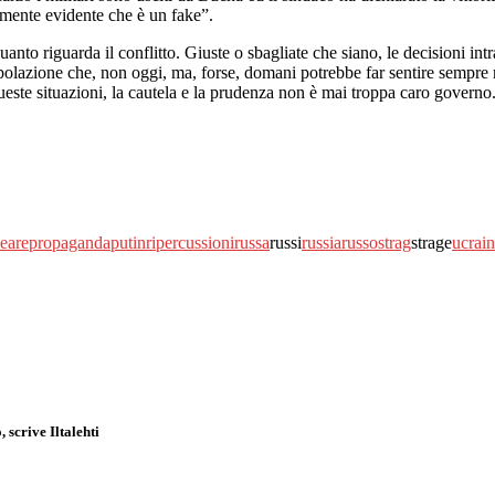
lmente evidente che è un fake”.
uanto riguarda il conflitto. Giuste o sbagliate che siano, le decisioni int
opolazione che, non oggi, ma, forse, domani potrebbe far sentire sempre m
queste situazioni, la cautela e la prudenza non è mai troppa caro governo
eare
propaganda
putin
ripercussioni
russa
russi
russia
russo
strag
strage
ucrai
scrive Iltalehti