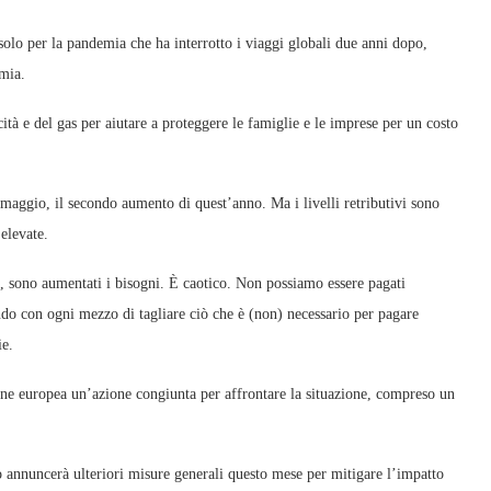
 solo per la pandemia che ha interrotto i viaggi globali due anni dopo,
omia.
cità e del gas per aiutare a proteggere le famiglie e le imprese per un costo
aggio, il secondo aumento di quest’anno. Ma i livelli retributivi sono
 elevate.
s, sono aumentati i bisogni. È caotico. Non possiamo essere pagati
do con ogni mezzo di tagliare ciò che è (non) necessario per pagare
ie.
one europea un’azione congiunta per affrontare la situazione, compreso un
 annuncerà ulteriori misure generali questo mese per mitigare l’impatto