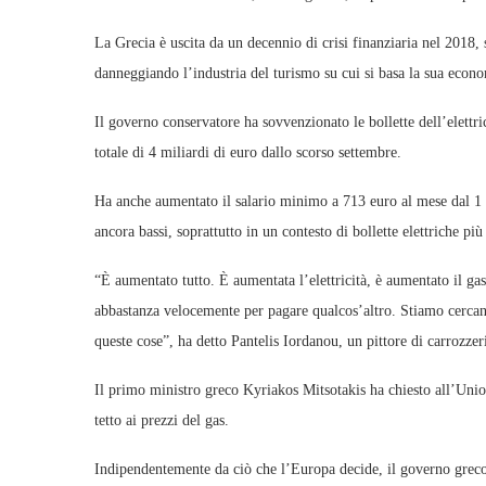
La Grecia è uscita da un decennio di crisi finanziaria nel 2018,
danneggiando l’industria del turismo su cui si basa la sua econ
Il governo conservatore ha sovvenzionato le bollette dell’elettri
totale di 4 miliardi di euro dallo scorso settembre.
Ha anche aumentato il salario minimo a 713 euro al mese dal 1 m
ancora bassi, soprattutto in un contesto di bollette elettriche più
“È aumentato tutto. È aumentata l’elettricità, è aumentato il ga
abbastanza velocemente per pagare qualcos’altro. Stiamo cercan
queste cose”, ha detto Pantelis Iordanou, un pittore di carrozzer
Il primo ministro greco Kyriakos Mitsotakis ha chiesto all’Uni
tetto ai prezzi del gas.
Indipendentemente da ciò che l’Europa decide, il governo greco