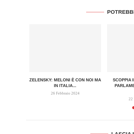
POTREBB
BIDEN NON
ZELENSKY: MELONI È CON NOI MA
SCOPPIA 
ENSIVA
IN ITALIA...
PARLAME
RAFAH
26 Febbraio 2024
4
22 
LASCIA