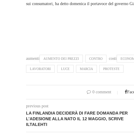
sui consumatori, ha detto domenica il portavoce del governo Gi
aumenti
costi
AUMENTO DEI PREZZI
CONTRO
ECONOM
LAVORATORI
LUCE
MARCIA
PROTESTE
0 comment
Fac
previous post
LA FINLANDIA DECIDERÀ DI FARE DOMANDA PER
L’ADESIONE ALLA NATO IL 12 MAGGIO, SCRIVE
ILTALEHTI