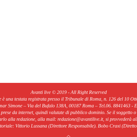
Avanti live © 2019 - All Right Reserved
ve è una testata registrata presso il Tribunale di Roma, n. 126 del 10 Ot
Omar Simone – Via del Bufalo 138A, 00187 Roma – Tel.06. 8841463 - Em
o prese da internet, quindi valutate di pubblico dominio. Se il soggetto o
rlo alla redazione, alla mail: redazione@avantilive.it, si provvederà a
oriale: Vittorio Lussana (Direttore Responsabile). Bobo Craxi (Diretto