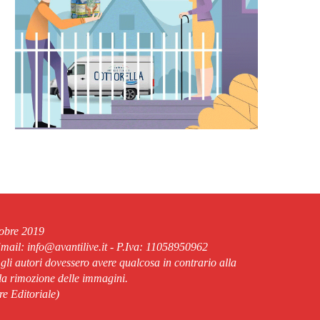
tobre 2019
ail: info@avantilive.it - P.Iva: 11058950962
 gli autori dovessero avere qualcosa in contrario alla
lla rimozione delle immagini.
re Editoriale)