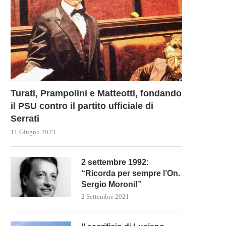
Turati, Prampolini e Matteotti, fondando
il PSU contro il partito ufficiale di
Serrati
11 Giugno 2023
L’UCRAINA CHIEDE NUOVE
هل أنت “معادٍ للساميّة”؟!!/SEI
SANZIONI ALLA RUSSIA DOPO
UN'”ANTISEMITA”?!!
LA...
19 Febbraio 2024
2 settembre 1992:
20 Febbraio 2024
“Ricorda per sempre l’On.
Sergio Moroni!”
2 Settembre 2021