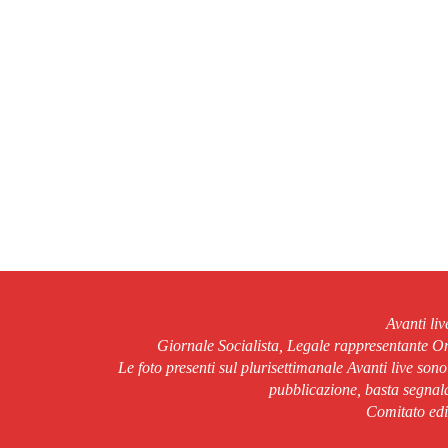
Avanti li
Giornale Socialista, Legale rappresentante 
Le foto presenti sul plurisettimanale Avanti live son
pubblicazione, basta segnala
Comitato edit