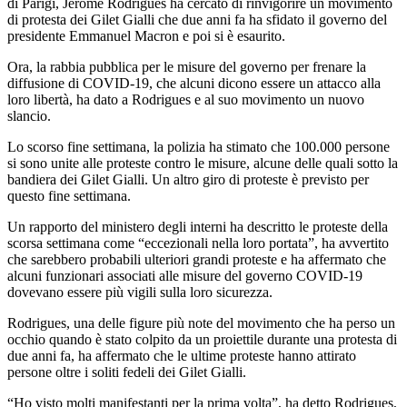
di Parigi, Jerome Rodrigues ha cercato di rinvigorire un movimento
di protesta dei Gilet Gialli che due anni fa ha sfidato il governo del
presidente Emmanuel Macron e poi si è esaurito.
Ora, la rabbia pubblica per le misure del governo per frenare la
diffusione di COVID-19, che alcuni dicono essere un attacco alla
loro libertà, ha dato a Rodrigues e al suo movimento un nuovo
slancio.
Lo scorso fine settimana, la polizia ha stimato che 100.000 persone
si sono unite alle proteste contro le misure, alcune delle quali sotto la
bandiera dei Gilet Gialli. Un altro giro di proteste è previsto per
questo fine settimana.
Un rapporto del ministero degli interni ha descritto le proteste della
scorsa settimana come “eccezionali nella loro portata”, ha avvertito
che sarebbero probabili ulteriori grandi proteste e ha affermato che
alcuni funzionari associati alle misure del governo COVID-19
dovevano essere più vigili sulla loro sicurezza.
Rodrigues, una delle figure più note del movimento che ha perso un
occhio quando è stato colpito da un proiettile durante una protesta di
due anni fa, ha affermato che le ultime proteste hanno attirato
persone oltre i soliti fedeli dei Gilet Gialli.
“Ho visto molti manifestanti per la prima volta”, ha detto Rodrigues,