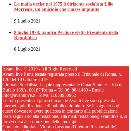
La mafia uccise nel 1975 il dirigente socialista Lillo
Morreale: un omicidio che rimase impunito
9 Luglio 2021
8 luglio 1978: Sandro Pertini è eletto Presidente della
Repubblica
8 Luglio 2021
Avanti live © 2019 - All Right Reserved
Avanti live è una testata registrata presso il Tribunale di Roma, n.
126 del 10 Ottobre 2019
Giornale Socialista, Legale rappresentante Omar Simone – Via del
Bufalo 138A, 00187 Roma – Tel.06. 8841463 - Email:
info@avantilive.it - P.Iva: 11058950962
Le foto presenti sul plurisettimanale Avanti live sono prese da
internet, quindi valutate di pubblico dominio. Se il soggetto o gli
autori dovessero avere qualcosa in contrario alla pubblicazione,
basta segnalarlo alla redazione, alla mail: redazione@avantilive.it, si
provvederà alla rimozione delle immagini.
Comitato editoriale: Vittorio Lussana (Direttore Responsabile).