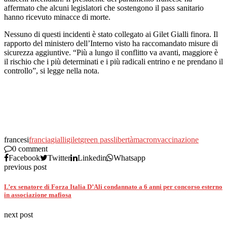
affermato che alcuni legislatori che sostengono il pass sanitario
hanno ricevuto minacce di morte.
Nessuno di questi incidenti è stato collegato ai Gilet Gialli finora. Il
rapporto del ministero dell’Interno visto ha raccomandato misure di
sicurezza aggiuntive. “Più a lungo il conflitto va avanti, maggiore è
il rischio che i più determinati e i più radicali entrino e ne prendano il
controllo”, si legge nella nota.
francesi
francia
gialli
gilet
green pass
libertà
macron
vaccinazione
0 comment
Facebook
Twitter
Linkedin
Whatsapp
previous post
L’ex senatore di Forza Italia D’Ali condannato a 6 anni per concorso esterno
in associazione mafiosa
next post