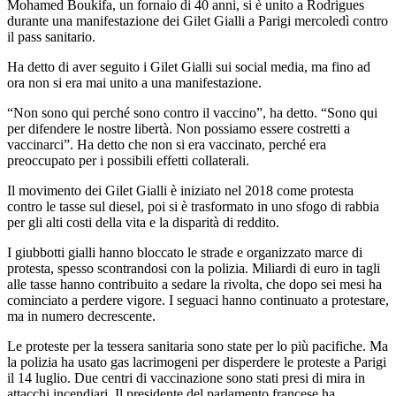
Mohamed Boukifa, un fornaio di 40 anni, si è unito a Rodrigues
durante una manifestazione dei Gilet Gialli a Parigi mercoledì contro
il pass sanitario.
Ha detto di aver seguito i Gilet Gialli sui social media, ma fino ad
ora non si era mai unito a una manifestazione.
“Non sono qui perché sono contro il vaccino”, ha detto. “Sono qui
per difendere le nostre libertà. Non possiamo essere costretti a
vaccinarci”. Ha detto che non si era vaccinato, perché era
preoccupato per i possibili effetti collaterali.
Il movimento dei Gilet Gialli è iniziato nel 2018 come protesta
contro le tasse sul diesel, poi si è trasformato in uno sfogo di rabbia
per gli alti costi della vita e la disparità di reddito.
I giubbotti gialli hanno bloccato le strade e organizzato marce di
protesta, spesso scontrandosi con la polizia. Miliardi di euro in tagli
alle tasse hanno contribuito a sedare la rivolta, che dopo sei mesi ha
cominciato a perdere vigore. I seguaci hanno continuato a protestare,
ma in numero decrescente.
Le proteste per la tessera sanitaria sono state per lo più pacifiche. Ma
la polizia ha usato gas lacrimogeni per disperdere le proteste a Parigi
il 14 luglio. Due centri di vaccinazione sono stati presi di mira in
attacchi incendiari. Il presidente del parlamento francese ha