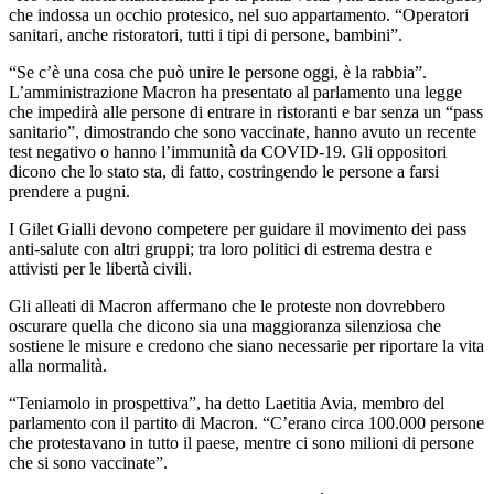
che indossa un occhio protesico, nel suo appartamento. “Operatori
sanitari, anche ristoratori, tutti i tipi di persone, bambini”.
“Se c’è una cosa che può unire le persone oggi, è la rabbia”.
L’amministrazione Macron ha presentato al parlamento una legge
che impedirà alle persone di entrare in ristoranti e bar senza un “pass
sanitario”, dimostrando che sono vaccinate, hanno avuto un recente
test negativo o hanno l’immunità da COVID-19. Gli oppositori
dicono che lo stato sta, di fatto, costringendo le persone a farsi
prendere a pugni.
I Gilet Gialli devono competere per guidare il movimento dei pass
anti-salute con altri gruppi; tra loro politici di estrema destra e
attivisti per le libertà civili.
Gli alleati di Macron affermano che le proteste non dovrebbero
oscurare quella che dicono sia una maggioranza silenziosa che
sostiene le misure e credono che siano necessarie per riportare la vita
alla normalità.
“Teniamolo in prospettiva”, ha detto Laetitia Avia, membro del
parlamento con il partito di Macron. “C’erano circa 100.000 persone
che protestavano in tutto il paese, mentre ci sono milioni di persone
che si sono vaccinate”.