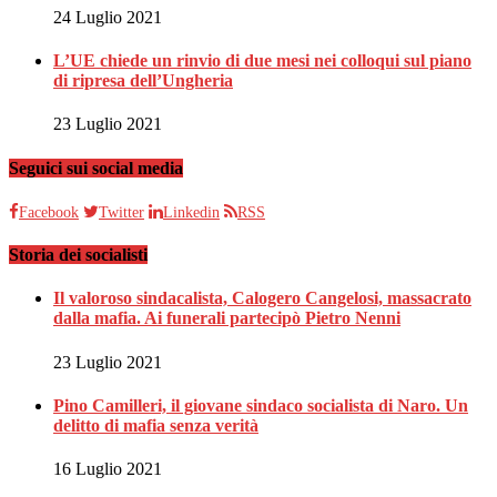
24 Luglio 2021
L’UE chiede un rinvio di due mesi nei colloqui sul piano
di ripresa dell’Ungheria
23 Luglio 2021
Seguici sui social media
Facebook
Twitter
Linkedin
RSS
Storia dei socialisti
Il valoroso sindacalista, Calogero Cangelosi, massacrato
dalla mafia. Ai funerali partecipò Pietro Nenni
23 Luglio 2021
Pino Camilleri, il giovane sindaco socialista di Naro. Un
delitto di mafia senza verità
16 Luglio 2021