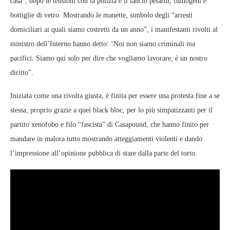
casa”, dopo le tensioni con la polizia e il lancio petardi, fumogeni e
bottiglie di vetro. Mostrando le manette, simbolo degli “arresti
domiciliari ai quali siamo costretti da un anno”, i manifestanti rivolti al
ministro dell’Interno hanno detto: ‘Noi non siamo criminali ma
pacifici. Siamo qui solo per dire che vogliamo lavorare, è un nostro
diritto”.
Iniziata come una rivolta giusta, è finita per essere una protesta fine a se
stessa; proprio grazie a quei black bloc, per lo più simpatizzanti per il
partito xenofobo e filo “fascista” di Casapound, che hanno finito per
mandare in malora tutto mostrando atteggiamenti violenti e dando
l’impressione all’opinione pubblica di stare dalla parte del torto.