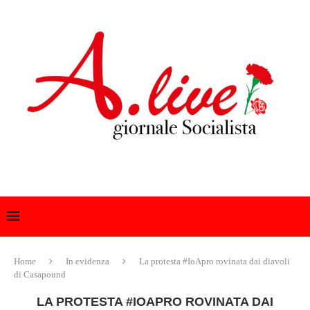
Home
In evidenza
La protesta #IoApro rovinata dai diavoli
di Casapound
LA PROTESTA #IOAPRO ROVINATA DAI