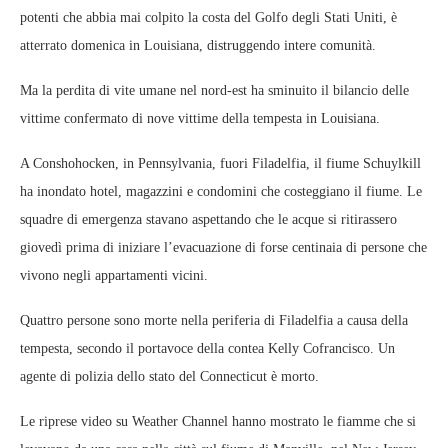
potenti che abbia mai colpito la costa del Golfo degli Stati Uniti, è
atterrato domenica in Louisiana, distruggendo intere comunità.
Ma la perdita di vite umane nel nord-est ha sminuito il bilancio delle
vittime confermato di nove vittime della tempesta in Louisiana.
A Conshohocken, in Pennsylvania, fuori Filadelfia, il fiume Schuylkill
ha inondato hotel, magazzini e condomini che costeggiano il fiume. Le
squadre di emergenza stavano aspettando che le acque si ritirassero
giovedì prima di iniziare l’evacuazione di forse centinaia di persone che
vivono negli appartamenti vicini.
Quattro persone sono morte nella periferia di Filadelfia a causa della
tempesta, secondo il portavoce della contea Kelly Cofrancisco. Un
agente di polizia dello stato del Connecticut è morto.
Le riprese video su Weather Channel hanno mostrato le fiamme che si