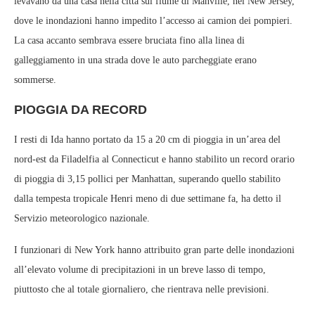
levavano da una casa nella città sul fiume di Manville, nel New Jersey,
dove le inondazioni hanno impedito l’accesso ai camion dei pompieri.
La casa accanto sembrava essere bruciata fino alla linea di
galleggiamento in una strada dove le auto parcheggiate erano
sommerse.
PIOGGIA DA RECORD
I resti di Ida hanno portato da 15 a 20 cm di pioggia in un’area del
nord-est da Filadelfia al Connecticut e hanno stabilito un record orario
di pioggia di 3,15 pollici per Manhattan, superando quello stabilito
dalla tempesta tropicale Henri meno di due settimane fa, ha detto il
Servizio meteorologico nazionale.
I funzionari di New York hanno attribuito gran parte delle inondazioni
all’elevato volume di precipitazioni in un breve lasso di tempo,
piuttosto che al totale giornaliero, che rientrava nelle previsioni.