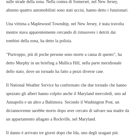
sulle strade della zona. Nella contea di Somerset, nel New Jersey,
almeno quattro automobilisti sono stati uccisi, hanno detto i funzionari.
Una vittima a Maplewood Township, nel New Jersey, è stata travolta
mentre stava apparentemente cercando di rimuovere i detriti dai
tombini della zona, ha detto la polizia.
“Purtroppo, più di poche persone sono morte a causa di questo”, ha
detto Murphy in un briefing a Mullica Hill, nella parte meridionale
dello stato, dove un tornado ha fatto a pezzi diverse case.
Il National Weather Service ha confermato che due tornado che hanno
spezzato gli alberi hanno colpito anche il Maryland mercoledì, uno ad
Annapolis e un altro a Baltimora. Secondo il Washington Post, un
diciannovenne sarebbe morto dopo aver cercato di salvare sua madre da
un appartamento allagato a Rockville, nel Maryland.
Il danno è arrivato tre giorni dopo che Ida, uno degli uragani più