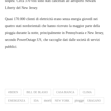
sospesi. Circa 370 voli sono stati cancellati all’aeroporto Newark
Liberty del New Jersey.
Quasi 170.000 clienti di elettricità erano senza energia giovedì nei
quattro stati nordorientali che hanno ricevuto la maggior parte della
pioggia durante la notte, principalmente in Pennsylvania e New Jersey,
secondo PowerOutage.US, che raccoglie dati dalle società di servizi
pubblici.
#BIDEN
BILL DE BLASIO
CASA BIANCA
CLIMA
morti
piogge
EMERGENZA
IDA
NEW YORK
URAGANO