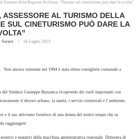
 al Turismo della Regione Siciliana: “Puntare sul cineturismo può dare la svolta”
A, ASSESSORE AL TURISMO DELLA
RE SUL CINETURISMO PUÒ DARE LA
VOLTA”
o Sorace
16 Luglio 2023
li. Non ancora ventenne nel 1994 è stata eletta consigliere comunale a
a del Sindaco Giuseppe Buzzanca ricoprendo dei ruoli importanti con
icuramente il decoro urbano, la sanità, i servizi cimiteriali e l’ambiente.
ace e il suo attivismo frenetico di una donna del nostro tempo che sa
 da raggiungere.
i positivi e negativi della macchina ammnistrativa regionale. Dimostra di