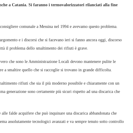
che a Catania. Si faranno i termovalorizzatori rilanciati alla fine
 consigliere comunale a Messina nel 1994 e avevamo questo problema.
rgomento e i discorsi che si facevano ieri si fanno ancora oggi, discorso
ttà il problema dello smaltimento dei rifiuti è grave.
 E’ vero che sono le Amministrazione Locali devono mantenere pulite le
re a smaltire quello che si raccoglie si trovano in grande difficolta.
altimento rifiuti che sia il più moderno possibile e chiaramente con un
ima generazione sono certamente più sicuri rispetto ad una discarica che
re alle falde acquifere che può inquinare una discarica abbandonata che
tema assolutamente tecnologici avanzati e va sempre tenuto sotto controllo