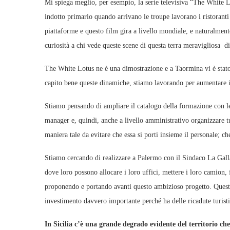
Mi spiega meglio, per esempio, la serie televisiva “The White Lot
indotto primario quando arrivano le troupe lavorano i ristoranti
piattaforme e questo film gira a livello mondiale, e naturalmente
curiosità a chi vede queste scene di questa terra meravigliosa di
The White Lotus ne è una dimostrazione e a Taormina vi è stato 
capito bene queste dinamiche, stiamo lavorando per aumentare i
Stiamo pensando di ampliare il catalogo della formazione con le
manager e, quindi, anche a livello amministrativo organizzare tu
maniera tale da evitare che essa si porti insieme il personale; ch
Stiamo cercando di realizzare a Palermo con il Sindaco La Galla 
dove loro possono allocare i loro uffici, mettere i loro camion,
proponendo e portando avanti questo ambizioso progetto. Questo
investimento davvero importante perché ha delle ricadute turis
In Sicilia c’è una grande degrado evidente del territorio ch