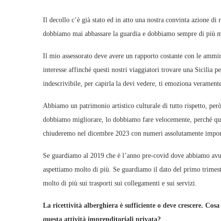
Il decollo c’è già stato ed in atto una nostra convinta azione di
dobbiamo mai abbassare la guardia e dobbiamo sempre di più migli
Il mio assessorato deve avere un rapporto costante con le amminis
interesse affinché questi nostri viaggiatori trovare una Sicilia pe
indescrivibile, per capirla la devi vedere, ti emoziona verament
Abbiamo un patrimonio artistico culturale di tutto rispetto, pe
dobbiamo migliorare, lo dobbiamo fare velocemente, perché ques
chiuderemo nel dicembre 2023 con numeri assolutamente impor
Se guardiamo al 2019 che è l’anno pre-covid dove abbiamo avuto
aspettiamo molto di più. Se guardiamo il dato del primo trimes
molto di più sui trasporti sui collegamenti e sui servizi.
La ricettività alberghiera è sufficiente o deve crescere. Cos
questa attività imprenditoriali privata?