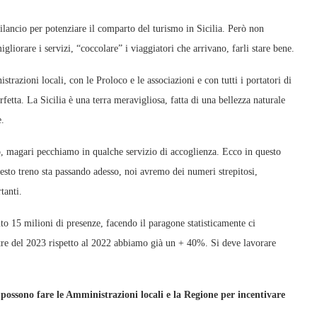
 rilancio per potenziare il comparto del turismo in Sicilia. Però non
orare i servizi, “coccolare” i viaggiatori che arrivano, farli stare bene.
trazioni locali, con le Proloco e le associazioni e con tutti i portatori di
rfetta. La Sicilia è una terra meravigliosa, fatta di una bellezza naturale
e.
rò, magari pecchiamo in qualche servizio di accoglienza. Ecco in questo
to treno sta passando adesso, noi avremo dei numeri strepitosi,
tanti.
 15 milioni di presenze, facendo il paragone statisticamente ci
tre del 2023 rispetto al 2022 abbiamo già un + 40%. Si deve lavorare
a possono fare le Amministrazioni locali e la Regione per incentivare