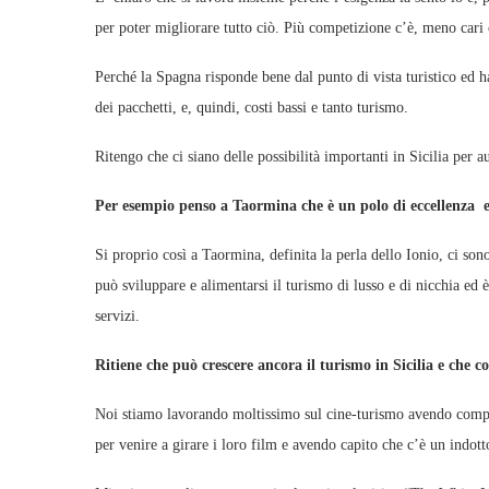
per poter migliorare tutto ciò. Più competizione c’è, meno cari 
Perché la Spagna risponde bene dal punto di vista turistico ed ha
dei pacchetti, e, quindi, costi bassi e tanto turismo.
Ritengo che ci siano delle possibilità importanti in Sicilia per a
Per esempio penso a Taormina che è un polo di eccellenza e
Si proprio così a Taormina, definita la perla dello Ionio, ci sono 
può sviluppare e alimentarsi il turismo di lusso e di nicchia ed
servizi.
Ritiene che può crescere ancora il turismo in Sicilia e che c
Noi stiamo lavorando moltissimo sul cine-turismo avendo compre
per venire a girare i loro film e avendo capito che c’è un indot