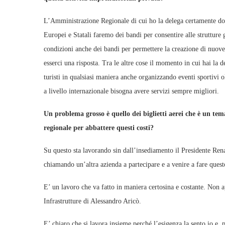
L’Amministrazione Regionale di cui ho la delega certamente d
Europei e Statali faremo dei bandi per consentire alle strutture g
condizioni anche dei bandi per permettere la creazione di nuov
esserci una risposta. Tra le altre cose il momento in cui hai la d
turisti in qualsiasi maniera anche organizzando eventi sportivi ol
a livello internazionale bisogna avere servizi sempre migliori.
Un problema grosso è quello dei biglietti aerei che è un tema
regionale per abbattere questi costi?
Su questo sta lavorando sin dall’insediamento il Presidente Renat
chiamando un’altra azienda a partecipare e a venire a fare questo
E’ un lavoro che va fatto in maniera certosina e costante. Non a
Infrastrutture di Alessandro Aricò.
E’ chiaro che si lavora insieme perché l’esigenza la sento io e, 