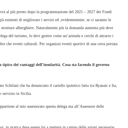
ovrà al più presto dopo la programmazione del 2021 – 2027 dei Fondi
ià esistenti di migliorare i servizi ed ,evidentemente, se ci saranno le
e strutture alberghiere. Naturalmente più la domanda aumenta più deve
elega del turismo, lo devi gestire come un’azienda e cerchi di attrarre i
tre che eventi culturali. Per organizzi eventi sportivi di una certa portata
 tipico dei vantaggi dell’insularità. Cosa sta facendo il governo
o Schifani che ha denunciato il cartello ipotetico fatto tra Ryanair e Ita,
 servizio in Sicilia.
ppartiene al mio assessorato questa delega ma all’Assessore delle
poi, in pratica deve essere lui a mettere in campo delle azioni necessarie