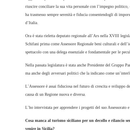
riuscire conciliare la sua vita personale con l’impegno politico,
ha trasmesso sempre serenità e fiducia consentendogli di imporsi
d’Italia.
Ora è stata rieletta deputato regionale all’Ars nella XVIII legi
Schifani prima come Assessore Regionale beni culturali e dell’id
spettacolo con una delega essenziale e fondamentale per le peculia
Nella passata legislatura è stata anche Presidente del Gruppo Par
ma anche degli avversari politici che la indicano come un’interlo
L’Assessore è assai fiduciosa nel futuro di crescita e sviluppo d
causa di un Regione nuova e diversa.
L’ho intervistata per apprendere i progetti del suo Assessorato 
Cosa manca al turismo siciliano per un decollo e rilancio s
venire in Sicilia?