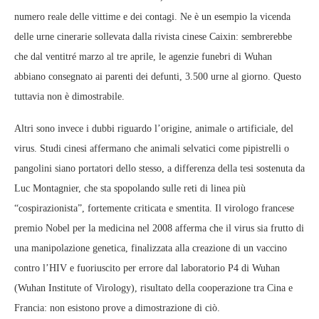
numero reale delle vittime e dei contagi. Ne è un esempio la vicenda
delle urne cinerarie sollevata dalla rivista cinese Caixin: sembrerebbe
che dal ventitré marzo al tre aprile, le agenzie funebri di Wuhan
abbiano consegnato ai parenti dei defunti, 3.500 urne al giorno. Questo
tuttavia non è dimostrabile.
Altri sono invece i dubbi riguardo l’origine, animale o artificiale, del
virus. Studi cinesi affermano che animali selvatici come pipistrelli o
pangolini siano portatori dello stesso, a differenza della tesi sostenuta da
Luc Montagnier, che sta spopolando sulle reti di linea più
“cospirazionista”, fortemente criticata e smentita. Il virologo francese
premio Nobel per la medicina nel 2008 afferma che il virus sia frutto di
una manipolazione genetica, finalizzata alla creazione di un vaccino
contro l’HIV e fuoriuscito per errore dal laboratorio P4 di Wuhan
(Wuhan Institute of Virology), risultato della cooperazione tra Cina e
Francia: non esistono prove a dimostrazione di ciò.